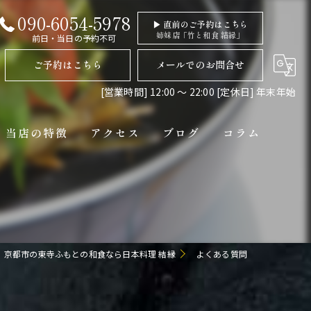
090-6054-5978
▶ 直前のご予約はこちら
姉妹店「竹と和食 結縁」
前日・当日の予約不可
ご予約はこちら
メールでのお問合せ
[営業時間] 12:00 〜 22:00 [定休日] 年末年始
当店の特徴
アクセス
ブログ
コラム
ディナー
コース
ペット連れ
京都市の東寺ふもとの和食なら日本料理 結縁
よくある質問
隠れ家
貸切