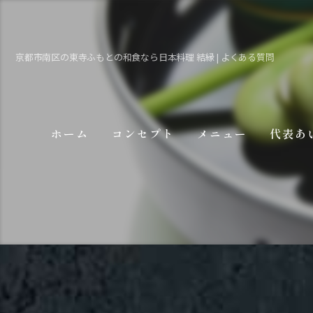
京都市南区の東寺ふもとの和食なら日本料理 結縁 | よくある質問
ホーム
コンセプト
メニュー
代表あ
ギャラリー