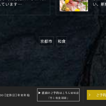
しています…
い、新
京都市
和食
▶ 直前のご予約はこちら
姉妹店
ご予
2:00 [定休日] 年末年始
「竹と和食 結縁」