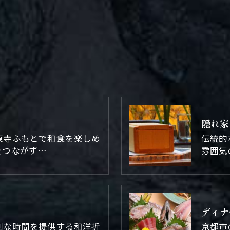
隠れ家
東寺ふもとで和食を楽しめ
伝統的
をつながず…
雰囲気
ディナ
別な時間を提供する和洋折
京都市