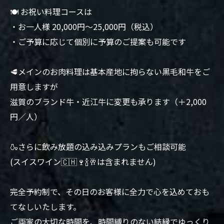
🍽 お祝い料理コースは
・お一人様 20,000円〜25,000円（税込）
・ご予算に応じて個別に予算のご提案も可能です
🥩メインのお肉料理は基本産地に拘らない黒毛和牛をご
用意しますが
滋賀のブランド牛・近江牛に変更も承ります（＋2,000
円／人）
🍶さらに飲み放題の込み込みプランもご相談可能
(スイスワイン🇨🇭🍷🍾🥂は含まれません)
完全予約制で、その日のお客様に全力で心を込めておも
てなしいたします。
ご両家の大切な時間を、時間縛りのない結縁でゆっくり