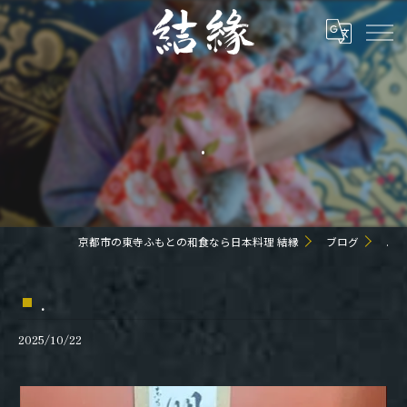
.
京都市の東寺ふもとの和食なら日本料理 結縁
ブログ
.
.
2025/10/22