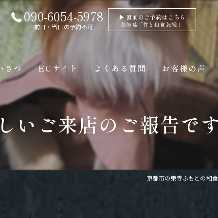
090-6054-5978
▶ 直前のご予約はこちら
姉妹店「竹と和食 結縁」
前日・当日の予約不可
いさつ
ECサイト
よくある質問
お客様の声
しいご来店のご報告です
京都市の東寺ふもとの和食