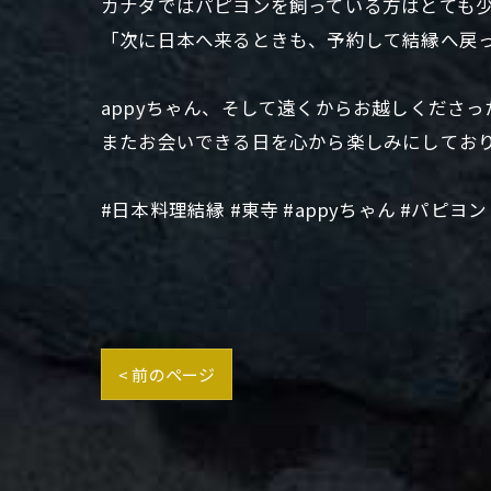
カナダではパピヨンを飼っている方はとても
「次に日本へ来るときも、予約して結縁へ戻っ
appyちゃん、そして遠くからお越しくださ
またお会いできる日を心から楽しみにしてお
#日本料理結縁 #東寺 #appyちゃん #パピ
< 前のページ