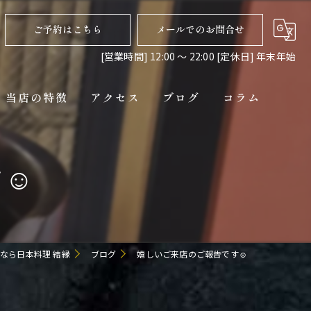
ご予約はこちら
メールでのお問合せ
[営業時間] 12:00 〜 22:00 [定休日] 年末年始
当店の特徴
アクセス
ブログ
コラム
ディナー
☺️
コース
ペット連れ
隠れ家
なら日本料理 結縁
ブログ
嬉しいご来店のご報告です☺️
貸切