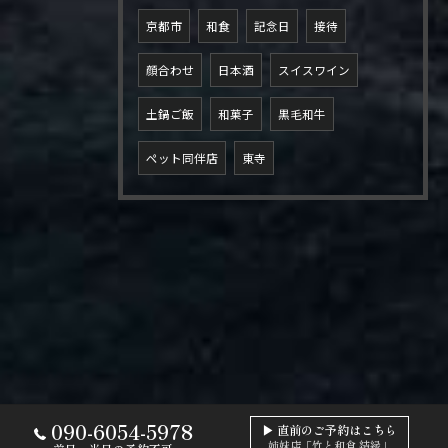
京都市
和食
記念日
接待
顔合わせ
日本酒
スイスワイン
土鍋ご飯
和菓子
黒毛和牛
ペット同伴店
東寺
090-6054-5978
▶ 直前のご予約はこちら
姉妹店「竹と和食 結縁」