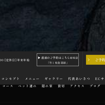
▶ 直前のご予約はこちら
姉妹店
ご予
2:00 [定休日] 年末年始
「竹と和食 結縁」
コンセプト
メニュー
ギャラリー
代表あいさつ
EC
コース
ペット連れ
隠れ家
貸切
アクセス
ブログ