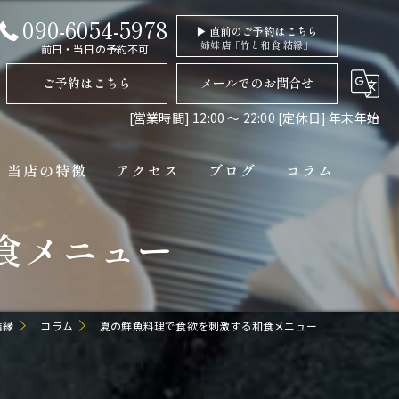
090-6054-5978
▶ 直前のご予約はこちら
姉妹店「竹と和食 結縁」
前日・当日の予約不可
ご予約はこちら
メールでのお問合せ
[営業時間] 12:00 〜 22:00 [定休日] 年末年始
当店の特徴
アクセス
ブログ
コラム
食メニュー
ディナー
コース
ペット連れ
結縁
コラム
夏の鮮魚料理で食欲を刺激する和食メニュー
隠れ家
貸切