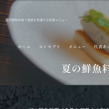
夏の鮮魚料理で食欲を刺激する和食メニュー
ホーム
コンセプト
メニュー
代表あ
夏の鮮魚
ギャラリー