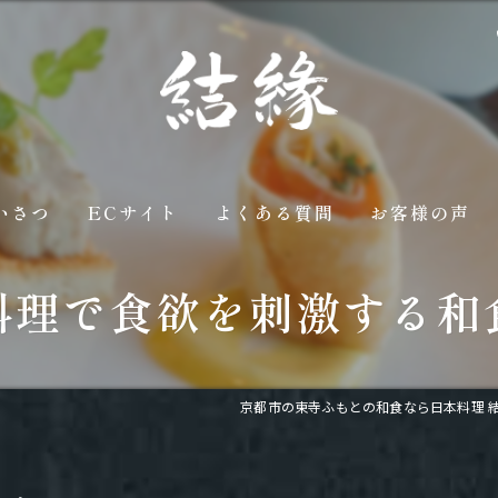
いさつ
ECサイト
よくある質問
お客様の声
料理で食欲を刺激する和
京都市の東寺ふもとの和食なら日本料理 