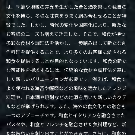
は、季節や地域の差異を生かした肴と酒を楽しむ独自の
文化を持ち、多様な味覚をうまく組み合わせることが特
徴でした。しかし、時代の変化や国際化により、新たな
お客様のニーズも増えてきました。そこで、和食が持つ
多彩な食材や調理法を活かし、一歩踏み出して新たな創
作料理を提供することで、より多くのお客様に愛される
和食を提供することが目的となっています。 和食の新た
な可能性を探求するには、伝統的な食材や調理法を基に
した新しいバリエーションが必要です。例えば、和食で
よく使われる海苔や鰹節などの風味を活かしたアレンジ
料理や、日本酒や焼酎などの地酒を用いた新しいカクテ
ルなどが挙げられます。また、海外の食文化との融合も
一つのアプローチです。和食とイタリアンを融合させた
パスタや、和食とフレンチを融合させた魚料理など、新
たな味わいを創り出すことができます。さらに、和食の