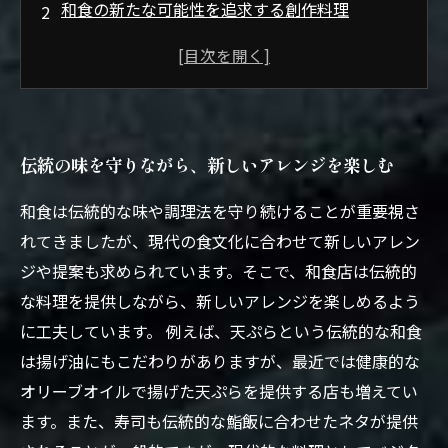
和食の新たな可能性を追求する創作料理
伝統の技術を継承しながら、斬新なメニューを
提供
新しい感覚を味わいながら、伝統の美味しさを
堪能する
伝統の味を守りながら、新しいアレンジを楽しむ
和食の精神を守りながら、現代風のアレンジを
取り入れた創作料理
和食は伝統的な味や調理法を守り続けることが重要視さ
れてきましたが、現代の食文化に合わせて新しいアレン
ジや提案も求められています。そこで、和食店は伝統的
な料理を提供しながら、新しいアレンジを楽しめるよう
に工夫しています。 例えば、天ぷらという伝統的な和食
は揚げ油にもこだわりがありますが、最近では健康的な
オリーブオイルで揚げた天ぷらを提供する店も増えてい
ます。また、寿司も伝統的な鮨飯に合わせたネタが提供