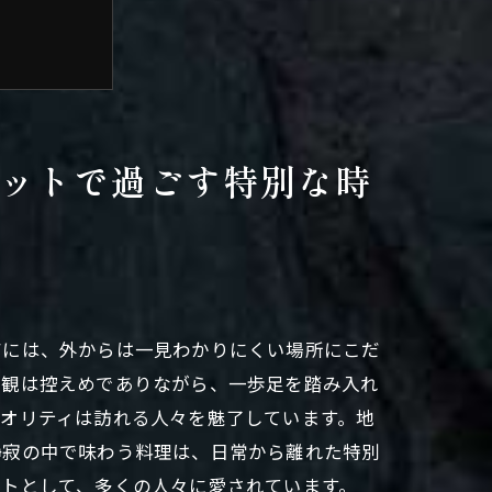
ットで過ごす特別な時
グルメ
アには、外からは一見わかりにくい場所にこだ
外観は控えめでありながら、一歩足を踏み入れ
オリティは訪れる人々を魅了しています。地
静寂の中で味わう料理は、日常から離れた特別
ットとして、多くの人々に愛されています。