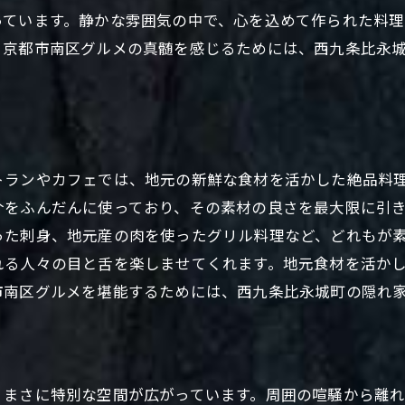
っています。静かな雰囲気の中で、心を込めて作られた料
込めた料理とおもてなしが光る京都市南区西九条比永城町
。京都市南区グルメの真髄を感じるためには、西九条比永
料理人の情熱が詰まった一皿
丁寧なおもてなしが魅力
特別なイベントや記念日に最適
隠れ家的な雰囲気の演出
比永城町の隠れ家の口コミと評判
トランやカフェでは、地元の新鮮な食材を活かした絶品料
介をふんだんに使っており、その素材の良さを最大限に引
訪れるたびに新しい発見
った刺身、地元産の肉を使ったグリル料理など、どれもが
市南区西九条比永城町で見つける隠れ家的グルメスポット
れる人々の目と舌を楽しませてくれます。地元食材を活か
比永城町の隠れ家的スポットを探す
市南区グルメを堪能するためには、西九条比永城町の隠れ
おすすめのグルメスポットリスト
各店の営業時間とメニュー
地元の人が愛する隠れ家ショップ
、まさに特別な空間が広がっています。周囲の喧騒から離
グルメスポットの隠れた魅力