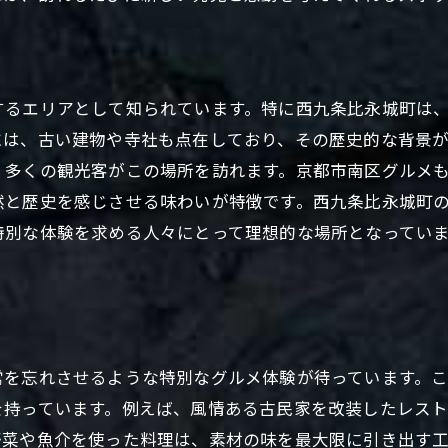
比永城町の隠れ家レストランが人気の理由
地元の名産品を使った料理
各店の特色とおすすめメニュー
するエリアとして知られています。特に西九条比永城町は
隠れ家的レストランの予約方法
には、古い建物や寺社も点在しており、その歴史的な背景
比永城町ならではの食の楽しみ方
、多くの観光客がこの場所を訪れます。京都市南区グルメ
リピーターが続出する理由
然と歴史を感じさせる味わいが特徴です。西九条比永城町
城町の隠れ家で味わう京都市南区グルメの贅沢なひととき
特別な体験を求める人々にとって理想的な場所となってい
贅沢なひとときの過ごし方
。
隠れ家で楽しむ特別なディナー
個室とプライベート空間の魅力
比永城町のグルメツアー
常を忘れさせるような特別なグルメ体験が待っています。
ワインと料理のペアリング
を持っています。例えば、風情ある古民家を改装したレス
美食と共に楽しむ夜の比永城町
野菜や魚介を使った料理は、素材の味を最大限に引き出す