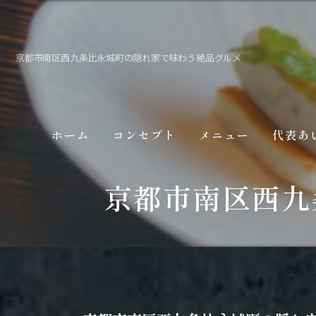
京都市南区西九条比永城町の隠れ家で味わう絶品グルメ
ホーム
コンセプト
メニュー
代表あ
京都市南区西九
ギャラリー