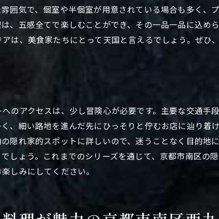
た雰囲気で、個室や半個室が用意されている場合も多く、
隠れ家的スポットのアクセス方法
理は、五感全てで楽しむことができ、その一品一品に込め
な隠れ家で楽しむ京都市南区グルメの魅力とは
リアは、美食家たちにとって天国と言えるでしょう。ぜひ
静かな隠れ家の魅力
一歩足を踏み入れると広がる別世界
地元の食材を使った創作料理
おもてなしの心が感じられるサービス
トへのアクセスは、少し冒険心が必要です。主要な交通手
季節ごとの特別メニュー
多く、細い路地を進んだ先にひっそりと佇むお店に辿り着
リピーターが続出する理由
内の隠れ家的スポットに詳しいので、迷うことなく目的地
な体験が待つ京都市南区西九条比永城町の絶品グルメ
るでしょう。これまでのシリーズを通じて、京都市南区の
特別な体験を求めるなら比永城町
お楽しみにしてください。
料理とサービスの両方が楽しめる
地元の名産品を使った絶品料理