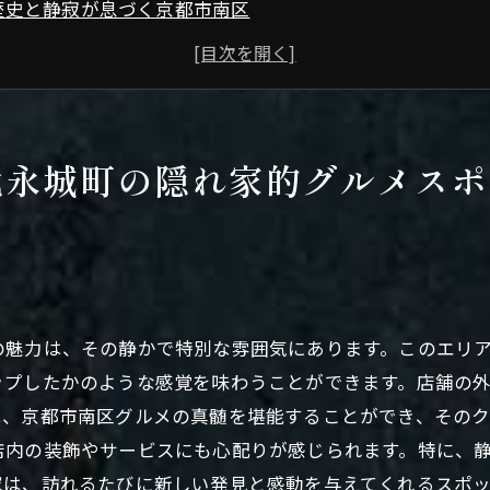
歴史と静寂が息づく京都市南区
非日常を味わえるグルメ体験
地元食材を活かした絶品料理
特別な空間で味わう贅沢なひととき
隠れ家的スポットのアクセス方法
比永城町の隠れ家的グルメスポ
な雰囲気と絶品料理が魅力の京都市南区西九条比永城町の
比永城町の静かな雰囲気の魅力
料理人のこだわりが光る一皿
地元食材を活かした創作料理
の魅力は、その静かで特別な雰囲気にあります。このエリ
おもてなしの心が感じられるサービス
ップしたかのような感覚を味わうことができます。店舗の
季節ごとの特別メニュー
は、京都市南区グルメの真髄を堪能することができ、そのク
比永城町で味わう絶品デザート
店内の装飾やサービスにも心配りが感じられます。特に、
市南区グルメの宝庫！西九条比永城町の隠れ家レストラン
家は、訪れるたびに新しい発見と感動を与えてくれるスポ