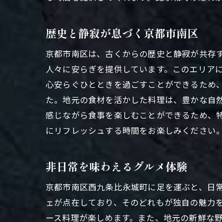
歴史と静寂が息づく京都市南区
京都市南区は、古くからの歴史と静寂が共存
人々に安らぎを提供しています。このエリア
心安らぐひとときを過ごすことができるため
た。地元の食材を活かした料理は、豊かな自
比永
感じながら食事を楽しむことができるため、
にリフレッシュする時間をお楽しみください
非日常を味わえるグルメ体験
京都市南区西九条比永城町に足を運ぶと、日
ェが点在しており、そのどれもが独自の魅力
ース料理が楽しめます。また、地元の新鮮な