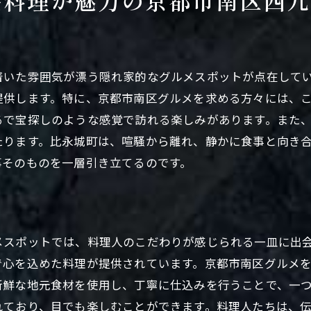
品料理が魅力の京都市南区西九
隠れ家的スポットの魅力
各店の特色とおすすめメニュー
比永城町での特別な時間の過ごし方
着いた雰囲気が漂う隠れ家的なグルメスポットが点在して
提供します。特に、京都市南区グルメを求める方々には、
るで宝探しのような感覚で訪れる楽しみがあります。また
たります。比永城町は、喧騒から離れ、静かに食事と向き
事そのものを一層引き立てるのです。
メスポットでは、料理人のこだわりが感じられる一皿に出
で心を込めた料理が提供されています。京都市南区グルメ
新鮮な地元食材を使用し、丁寧に仕込みを行うことで、一
れており、目でも楽しむことができます。料理人たちは、