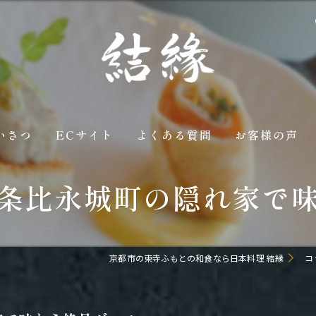
いさつ
ECサイト
よくある質問
お客様の声
条比永城町の隠れ家で
京都市の東寺ふもとの和食なら日本料理 結縁
コ