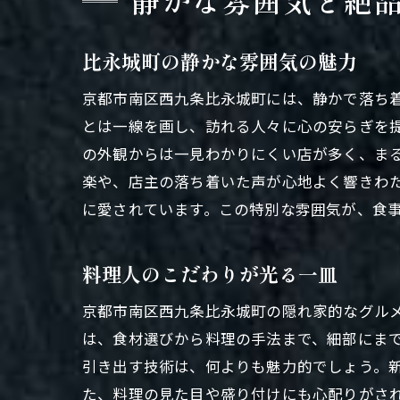
静かな雰囲気と絶
比永城町の静かな雰囲気の魅力
京都市南区西九条比永城町には、静かで落ち
とは一線を画し、訪れる人々に心の安らぎを
の外観からは一見わかりにくい店が多く、ま
楽や、店主の落ち着いた声が心地よく響きわ
に愛されています。この特別な雰囲気が、食
料理人のこだわりが光る一皿
京都市南区西九条比永城町の隠れ家的なグル
は、食材選びから料理の手法まで、細部にま
引き出す技術は、何よりも魅力的でしょう。
た、料理の見た目や盛り付けにも心配りがさ