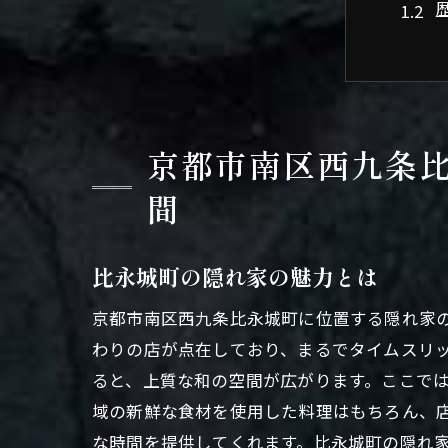
京都市南区西九条
静か
間
比永城町の隠れ家の魅力とは
京都市南区西九条比永城町に位置する隠れ家
わりの店が点在しており、まるでタイムスリ
ると、上質な和の空間が広がります。ここで
域の新鮮な食材を使用した料理はもちろん、
京都
な時間を提供してくれます。比永城町の隠れ