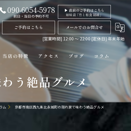
090-6054-5978
▶ 直前のご予約はこちら
姉妹店「竹と和食 結縁」
前日・当日の予約不可
ご予約はこちら
メールでのお問合せ
[営業時間] 12:00 〜 22:00 [定休日] 年末年始
当店の特徴
アクセス
ブログ
コラム
味わう絶品グルメ
ディナー
コース
ペット連れ
ラム
京都市南区西九条比永城町の隠れ家で味わう絶品グルメ
隠れ家
貸切