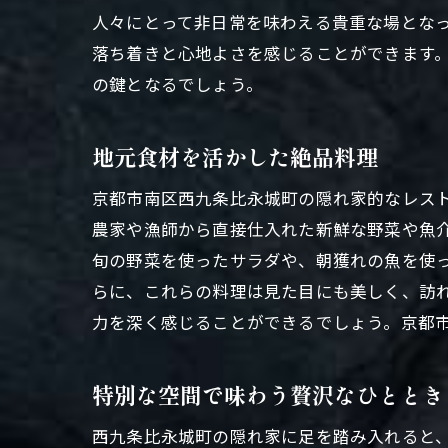
人々にとって非日常を味わえる貴重な場とな
心を
落ち着きと心地よさを感じることができます
の鍵となるでしょう。
地元食材を活かした絶品料理
京都市南区西九条比永城町の隠れ家的なレス
農家や漁師から直接仕入れた新鮮な野菜や魚
旬の野菜を使ったサラダや、朝獲れの魚を使
京都
らに、これらの料理は見た目にも美しく、訪
力を深く感じることができるでしょう。京都
特別な空間で味わう贅沢なひととき
西九条比永城町の隠れ家に足を踏み入れると