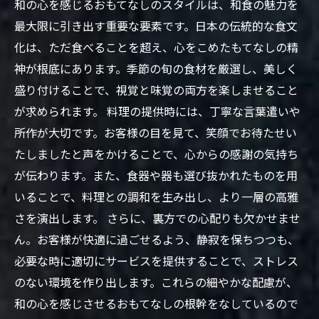
和の心を感じるおもてなしのスタイルは、和食の魅力を
最大限に引き出す重要な要素です。日本の伝統的な食文
化は、ただ食べることを超え、心をこめたもてなしの精
神が根底にあります。季節の旬の食材を厳選し、美しく
盛り付けることで、視覚と味覚の両方を楽しませること
が求められます。 料理の提供時には、丁寧な言葉遣いや
所作が大切です。お客様の目を見て、笑顔でお待たせい
たしましたと声をかけることで、心からの感謝の気持ち
が伝わります。また、食器や器も選び抜かれたものを用
いることで、料理との調和を生み出し、より一層の高雅
さを演出します。 さらに、裏方での心配りも欠かせませ
ん。お客様が快適に過ごせるよう、静寂を保ちつつも、
必要な時に適切にサービスを提供することで、ストレス
のない環境を作り出します。これらの細やかな配慮が、
和の心を感じさせるおもてなしの根幹をなしているので