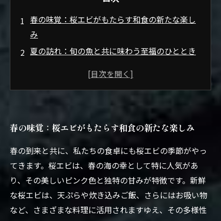
春の味覚：桜エビがもたらす和食の新たな楽し
み
夏の訪れ：旬の魚と共に味わう至福のひととき
秋の恵み：きのこが織りなす深い味わい
冬の贈り物：根菜を使った温かな和食の魅力
四季折々の和食：新鮮な食材を楽しむ食卓の変
遷
春の味覚：桜エビがもたらす和食の新たな楽しみ
和食の多様性：地域ごとの特色を感じる食文化
季節を味わう：日本の食文化で心豊かなライフ
春の到来と共に、私たちの食卓にも桜エビの季節がやっ
スタイル
てきます。桜エビは、春の海の幸として特に人気があ
り、その美しいピンク色と独特の甘みが特徴です。新鮮
な桜エビは、天ぷらや炊き込みご飯、さらにはお吸い物
など、さまざまな料理に活用されますゆえ、その多様性