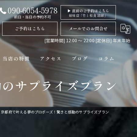
090-6054-5978
▶ 直前のご予約はこちら
姉妹店「竹と和食 結縁」
前日・当日の予約不可
ご予約はこちら
メールでのお問合せ
[営業時間] 12:00 〜 22:00 [定休日] 年末年始
当店の特徴
アクセス
ブログ
コラム
動のサプライズプラン
ディナー
コース
ペット連れ
京都府で叶える夢のプロポーズ！驚きと感動のサプライズプラン
隠れ家
貸切