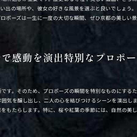
思い出の場所や、彼女の好きな風景を選ぶと良いでしょう
プロポーズの成功秘訣京都府での感動的なサプライズ
プロポーズは一生に一度の大切な瞬間、ぜひ京都の美しい
プロポーズ成功のための準備と計画
感動を呼ぶ京都府でのプロポーズ手法
京都府でのサプライズを成功させる秘訣
プロポーズを最高にするための工夫
景で感動を演出特別なプロポー
京都府でのプロポーズを成功に導く準備
忘れられない瞬間を作るための秘策
京都府を背景に愛を伝えるプロポーズの方法と魅力
所です。そのため、プロポーズの瞬間を特別なものにする
京都府の風景を活かしたプロポーズの魅力
雰囲気を醸し出し、二人の心を結びつけるシーンを演出し
愛を伝えるための効果的な方法とは
果をもたらします。特に、桜や紅葉の季節には、自然の美し
京都府の特別な場所でのプロポーズ計画
魅力的なプロポーズシーンを演出する方法