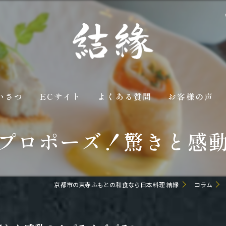
いさつ
ECサイト
よくある質問
お客様の声
プロポーズ！驚きと感
京都市の東寺ふもとの和食なら日本料理 結縁
コラム