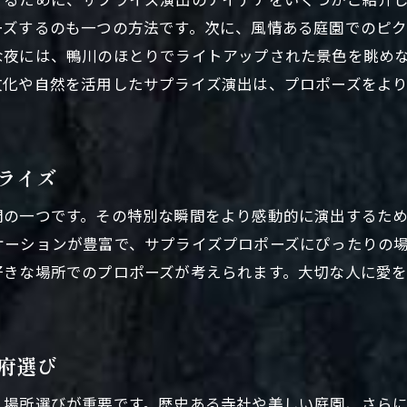
体験型プロポーズの魅力とは
ーズするのも一つの方法です。次に、風情ある庭園でのピ
な夜には、鴨川のほとりでライトアップされた景色を眺め
京都府で叶えるサプライズ体験
文化や自然を活用したサプライズ演出は、プロポーズをよ
感動を生むプロポーズの体験プラン
一生心に残るプロポーズ体験の提案
京都府での体験型プロポーズ成功例
ライズ
特別な体験を提供するための準備
一生に一度の瞬間京都府でプロポーズする理由と計画
間の一つです。その特別な瞬間をより感動的に演出するた
ケーションが豊富で、サプライズプロポーズにぴったりの
プロポーズを京都府で行うメリット
好きな場所でのプロポーズが考えられます。大切な人に愛
一生に一度の瞬間を形にする計画法
京都府の特別な景色を活用したプロポーズ
思い出に残るプロポーズの計画ステップ
府選び
京都府でのプロポーズを成功させる要点
、場所選びが重要です。歴史ある寺社や美しい庭園、さら
特別な瞬間を演出する京都府の魅力