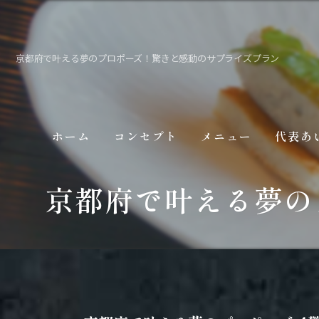
京都府で叶える夢のプロポーズ！驚きと感動のサプライズプラン
ホーム
コンセプト
メニュー
代表あ
京都府で叶える夢の
ギャラリー