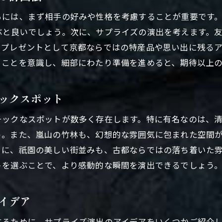
京都府のユニークなサプライズアイデア
るには、まず相手の好みや性格を考慮することが重要です
驚きを提供するプロポーズ演出の工夫
ぶと良いでしょう。次に、サプライズの演出を考えます。
京都府の自然を活かしたプロポーズ
にプレゼントとして京都ならではの特産品や思い出に残る
日常を超えたサプライズプロポーズの魅力
ることを意識し、細部にわたり準備を進めると、期待以上
新しいプロポーズスタイルの京都府提案
ックスポット
愛の告白を特別に京都府の魅力的なプロポーズプラン
感動的な告白シーンを演出するコツ
チックなスポットが数多く存在します。特に有名なのは、
京都府の魅力を最大限に活かしたプラン
う。また、嵐山の竹林も、幻想的な雰囲気に包まれた空間
プロポーズの成功を導く特別な準備
らに、祇園の美しい街並みも、古都ならではの落ち着いた
トを選ぶことで、より感動的な瞬間を演出できるでしょう
心を打つプロポーズのストーリー作り
特別な日のための京都府の魅力活用法
イデア
愛を伝えるための完璧な場所選び
サプライズプロポーズ京都府での特別な体験と感動
するために、サプライズ演出のアイデアをいくつかご紹介