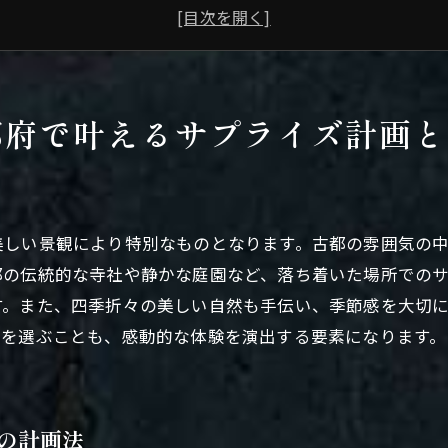
プロポーズに最適な京都のロマンチックスポット
京都府ならではのサプライズ演出アイデア
ドキドキを演出するプロポーズサプライズ
プロポーズを成功させるための京都府選び
都府で叶えるサプライズ計画と
京都府の歴史的背景で感動を演出特別なプロポーズ
歴史を感じるプロポーズ場所の魅力
京都府の文化財を活かしたプロポーズプラン
美しい景観により特別なものとなります。古都の雰囲気の
伝統とモダンを融合させたサプライズ演出
都の伝統的な寺社や静かな庭園など、落ち着いた場所での
京都府の名所で特別なひとときを
す。また、四季折々の美しい自然も手伝い、季節感を大切
文化の香り漂うプロポーズの魅力
所を選ぶことも、感動的な体験を演出する要素になります。
歴史を背景にした感動のプロポーズアイデア
プロポーズの新定番！京都府ならではの驚きのアイデア
革新的なプロポーズプランとは
の計画法