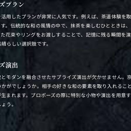
京都府で愛を伝えるプロポーズの魅力
ズプラン
プロポーズを成功させるための京都府の魅力活用
を活用したプランが非常に人気です。例えば、茶道体験を
ます。伝統的な和の風情の中で、抹茶を楽しむひとときは
した花束やリングをお渡しすることで、記憶に残る瞬間を
素晴らしい選択肢です。
ズ演出
統とモダンを融合させたサプライズ演出が欠かせません。
いかがでしょうか。相手の好きな和の要素を取り入れるこ
が生まれます。プロポーズの際に特別な小物や演出を用意
しょう。