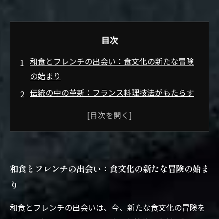
目次
和食とフレンチの出会い：食文化の新たな冒険
の始まり
伝統の中の革新：フランス料理技法がもたらす
和食の変化
旬の食材とフランスのセンス：新しい和食スタ
イルの魅力
五感で楽しむ和食：美しいプレゼンテーション
和食とフレンチの出会い：食文化の新たな冒険の始ま
と繊細な味わい
り
食材の調和が生む新体験：和食に挑むフレンチ
の魅力
和食とフレンチの出会いは、今、新たな食文化の冒険を
日本の四季を感じる：フレンチのエッセンスが