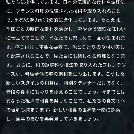
私たちに提供しています。日本の伝統的な食材や調理法
織りなす新たな和食
に、フランス料理の洗練された技術を取り入れること
フレンチを取り入れた和食の未来：新たな食の
で、料理の魅力が飛躍的に進化しています。たとえば、
楽しみを探る旅
季節ごとの新鮮な素材を活かし、軽やかで繊細な味わい
に仕立てることで、どなたでも楽しめる一品が生まれま
す。盛り付けも重要な要素で、色とりどりの食材が美し
く配置されることで、見た目にも楽しめる料理となりま
す。 さらに、和の調味料や技法を取り入れたフレンチソ
ースが、料理全体の味の調和を生み出します。こうした
新しいスタイルの和食は、特別なディナーだけでなく、
普段の食卓にも彩りを添えることでしょう。今までとは
異なった視点で和食を楽しむことで、私たちの食文化へ
の理解も深まります。新しい和食の世界を一緒に探索
し、食事の喜びを再発見していきましょう。