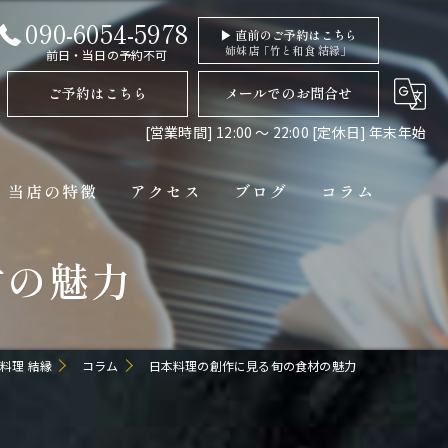
090-6054-5978
▶ 直前のご予約はこちら
姉妹店「竹と和食 結縁」
前日・当日の予約不可
ご予約はこちら
メールでのお問合せ
[営業時間] 12:00 〜 22:00 [定休日] 年末年始
当店の特徴
アクセス
ブログ
コラム
材の魅力
ディナー
コース
ペット連れ
料理 結縁
コラム
日本料理の創作に見る旬の食材の魅力
隠れ家
貸切