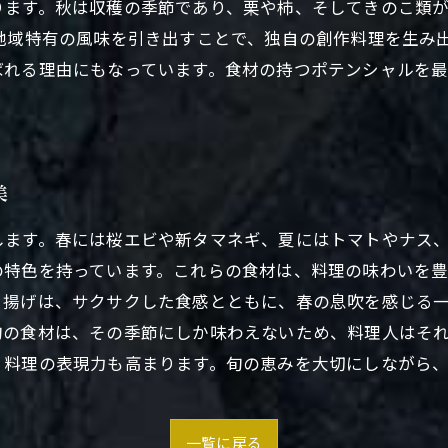
ります。秋は収穫の季節であり、栗や柿、そしてきのこ類
地域特有の風味を引き出すことで、独自の創作料理を生み
ばれる理由にもなっています。食材の持つポテンシャルを
美
します。春には桜エビや新タマネギ、夏にはトマトやナス
の特色を持っています。これらの食材は、料理の味わいを
き揚げは、サクサクした食感とともに、春の息吹を感じる
旬の食材は、その季節にしか味わえないため、料理人はそ
、料理の表現力も高まります。旬の恵みを大切にしながら
一覧に戻る