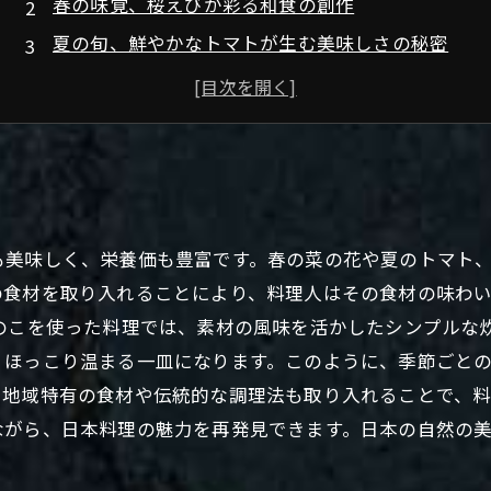
春の味覚、桜えびが彩る和食の創作
夏の旬、鮮やかなトマトが生む美味しさの秘密
秋の恵み、松茸が作り出す和の風情
冬の食材、白子を使った温かい和食の楽しみ
日本料理における旬の食材の重要性とは？
四季折々の食材を通じて感じる日本の自然美
も美味しく、栄養価も豊富です。春の菜の花や夏のトマト
の食材を取り入れることにより、料理人はその食材の味わ
のこを使った料理では、素材の風味を活かしたシンプルな
、ほっこり温まる一皿になります。このように、季節ごと
地域特有の食材や伝統的な調理法も取り入れることで、料
ながら、日本料理の魅力を再発見できます。日本の自然の