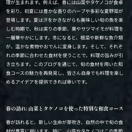
理が生まれます。例えば、春には山菜やタケノコが食卓
を彩り、初夏には豊かな香りのハーブや多彩な夏野菜が
登場します。夏は汗をかきながらも美味しい旬の魚を楽
しむ時期で、秋は実りの季節、栗やサツマイモが料理を
一層華やかにします。冬になると、根菜や新鮮な魚介類
が、温かな煮物やおでんに変身します。そして、それぞ
れの季節に合わせた食材を使うことで、料理の旨みが引
き立ちます。このブログを通じて、旬の食材を用いた和
食コースの魅力を再発見し、皆さん自身でも料理を楽し
めるアイデアを提供できれば幸いです。
春の訪れ: 山菜とタケノコを使った特別な和食コース
春が訪れると、新しい生命が芽吹き、自然の中で旬の食
材が豊富に揃います。特に、山菜やタケノコはこの季節