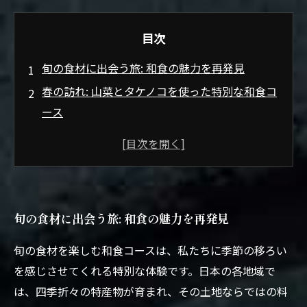
目次
旬の食材に出会う旅: 和食の魅力を再発見
春の訪れ: 山菜とタケノコを使った特別な和食コ
ース
夏の色彩: 鮮やかな夏野菜が彩る和食の世界
秋の味覚: 栗とサツマイモで感じる日本の秋
冬の温もり: 根菜と魚介類の豊かなハーモニー
和食をもっと楽しむ: 季節ごとの食材に合う料理
旬の食材に出会う旅: 和食の魅力を再発見
との組み合わせ
旬を感じる和食: 食文化を深める旅が始まる
旬の食材を楽しむ和食コースは、私たちに季節の移ろい
を感じさせてくれる特別な体験です。日本の各地域で
は、四季折々の特産物が育まれ、その土地ならではの料