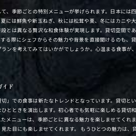
して、季節ごとの特別メニューが挙げられます。日本には
、夏には鮮魚や新玉ねぎ、秋には松茸や栗、冬にはカニや
普段とは異なる贅沢な和食体験が実現します。貸切空間で
供する際にシェフからその魅力や背景を直接聞けるのも、
プランを考えてみてはいかがでしょうか。心温まる食事が
ガイド
貸切」での食事は新たなトレンドとなっています。貸切と
なひとときを演出します。初心者でも気軽に楽しめる貸切
れたメニューは、季節ごとに異なる魅力を楽しませてくれ
見た目にも楽しませてくれます。 もうひとつの魅力は、