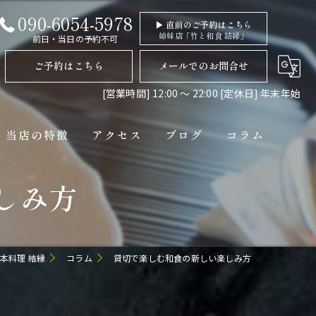
090-6054-5978
▶ 直前のご予約はこちら
姉妹店「竹と和食 結縁」
前日・当日の予約不可
ご予約はこちら
メールでのお問合せ
[営業時間] 12:00 〜 22:00 [定休日] 年末年始
当店の特徴
アクセス
ブログ
コラム
しみ方
ディナー
コース
ペット連れ
本料理 結縁
コラム
貸切で楽しむ和食の新しい楽しみ方
隠れ家
貸切