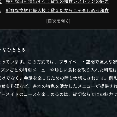
特別な日を演出する！貸切の和食レストランの魅力
新鮮な食材と職人技：貸切だからこそ楽しめる和食
会話が弾む！貸切で深まる友人や家族との絆
季節ごとの特別メニューで贅沢な時間を
初心者でも楽しめる、貸切和食の楽しみ方ガイド
和食の新たな冒険：貸切で体験する特別な味わい
トなひととき
なっています。この方式では、プライベート空間で友人や
ーズンごとの特別メニューや珍しい食材を取り入れた料理
だけでなく、会話を楽しむための時も大切にされます。例
おせち料理など、各地の特色を活かしたメニューが提供さ
ダーメイドのコースを楽しめるのは、貸切ならではの魅力