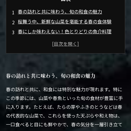
春の訪れと共に味わう、旬の和食の魅力
桜舞う中、新鮮な山菜を堪能する春の食体験
春にしか味わえない！色とりどりの魚介料理
季節の変わり目に贈る、和食の伝統行事
春を感じる和食の特別メニュー、あなたの食卓
に！
心を豊かにする春の和食、あなたにとっての特
春の訪れと共に味わう、旬の和食の魅力
別な一皿
四季折々の味覚を楽しむ、春の和食文化に触れ
春の訪れと共に、和食には特別な魅力が現れます。特に
て
この季節には、山菜や春魚といった旬の食材が豊富に手
に入ります。たとえば、たらの芽やふきのとうなどは春
の代表的な山菜で、これらを使った天ぷらや和え物は、
一口食べると目にも鮮やかで、春の気分を一層引き立て