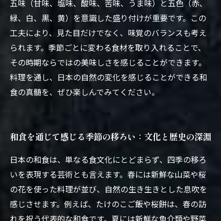
五味（甘味、塩味、酸味、苦味、うま味）と五色（赤、
緑、白、黒、黄）を意識した盛り付けが重要です。この
工夫により、見た目だけでなく、味覚のバランスも考え
られます。季節ごとに変わる食材を取り入れることで、
その時期ならではの美味しさを感じることができます。
料理を通し、日本の自然の変化を感じることができる和
食の真髄を、ぜひ楽しんでみてください。
和食を通じて感じる季節の移ろい：文化と歴史の深淵
日本の和食は、単なる食文化にとどまらず、四季の移ろ
いを表現する芸術とも言えます。春には新鮮な山菜や桜
の花を使った料理が並び、自然の生き生きとした息吹を
感じさせます。例えば、たけのこご飯や桜餅は、春の訪
れを祝う代表的な和食です。夏には新鮮な魚介類や野菜