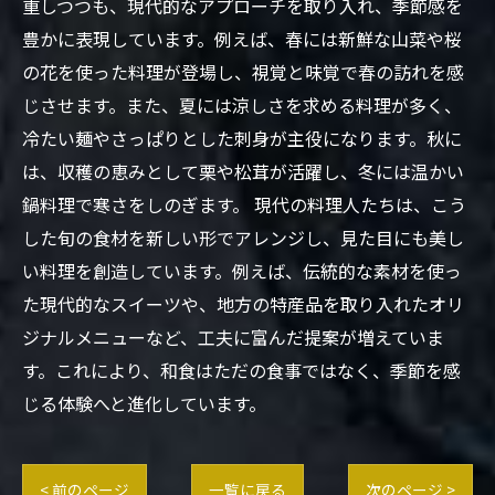
重しつつも、現代的なアプローチを取り入れ、季節感を
豊かに表現しています。例えば、春には新鮮な山菜や桜
の花を使った料理が登場し、視覚と味覚で春の訪れを感
じさせます。また、夏には涼しさを求める料理が多く、
冷たい麺やさっぱりとした刺身が主役になります。秋に
は、収穫の恵みとして栗や松茸が活躍し、冬には温かい
鍋料理で寒さをしのぎます。 現代の料理人たちは、こう
した旬の食材を新しい形でアレンジし、見た目にも美し
い料理を創造しています。例えば、伝統的な素材を使っ
た現代的なスイーツや、地方の特産品を取り入れたオリ
ジナルメニューなど、工夫に富んだ提案が増えていま
す。これにより、和食はただの食事ではなく、季節を感
じる体験へと進化しています。
< 前のページ
一覧に戻る
次のページ >