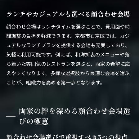
個室付き顔合わせプランのメリット解説
ランチやカジュアルも選べる顔合わせ会場
両家満足度が高い顔合わせプランの特徴
顔合わせ会場はランチタイムを選ぶことで、費用面や時
顔合わせで組織力を高めるプランの選定法
間調整の負担を軽減できます。京都市右京区では、カジ
このエリアで理想の顔合わせを実現する方法
ュアルなランチプランを提供する会場も充実しており、
顔合わせで理想を叶える事前準備のポイン
気軽に利用可能です。例えば、和洋折衷のメニューや落
ト
ち着いた雰囲気のレストランを選ぶと、両家の希望に応
京都で両家が満足する顔合わせ実践術紹介
えやすくなります。多様な選択肢から最適な会場を選ぶ
カジュアルにも対応できるエリアの魅力と
ことが、組織力を高める第一歩となります。
は
個室利用で安心できる顔合わせの実現法
顔合わせ会場選びで迷わないためのヒント
両家の絆を深める顔合わせ会場選
理想の組織力を築く顔合わせの進め方
びの極意
顔合わせ会場選びで重視すべき5つの視点