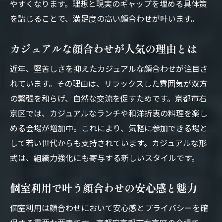
やすくなります。理想と現実のギャップを埋める具体策
顔合わせに個室を選ぶメリットと注意点
を講じることで、満足度の高い顔合わせが叶います。
京都の個室ランチで叶える顔合わせの安心
感
カジュアルな顔合わせが人気の理由とは
両家顔合わせで個室が人気の理由を紹介
近年、堅苦しさを抑えたカジュアルな顔合わせが注目さ
カジュアルでも満足できる個室活用術
れています。その理由は、リラックスした雰囲気が双方
顔合わせ個室でのマナーと準備ポイント
の緊張を和らげ、自然な交流を促すためです。京都市右
組織力向上に役立つ個室顔合わせのコツ
京区では、カジュアルなランチや和洋折衷の料理を楽し
カジュアル派も満足できる京都の顔合わせ術
める会場が増加中。これにより、気軽に参加できる場と
カジュアルな顔合わせが選ばれる時代背景
して若い世代からも支持されています。カジュアルな形
京都で叶えるカジュアル顔合わせの工夫
式は、組織力強化にも寄与する新しいスタイルです。
顔合わせランチで両家が楽しむ秘訣を伝授
個室利用で叶う顔合わせの安心感と魅力
個室とカジュアルを両立する会場選び術
カジュアル派に人気の顔合わせプラン紹介
個室利用は顔合わせにおいて安心感とプライバシーを確
顔合わせの雰囲気作りで組織力を高める方