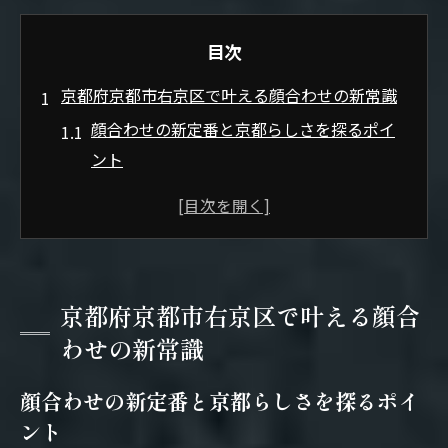
目次
京都府京都市右京区で叶える顔合わせの新常識
顔合わせの新定番と京都らしさを探るポイ
ント
両家顔合わせの理想と現実を徹底比較
カジュアルな顔合わせが人気の理由とは
個室利用で叶う顔合わせの安心感と魅力
京都らしい顔合わせプランの選び方を解説
京都府京都市右京区で叶える顔合
ランチやカジュアルも選べる顔合わせ会場
わせの新常識
両家の絆を深める顔合わせ会場選びの極意
顔合わせの新定番と京都らしさを探るポイ
顔合わせ会場選びで重視すべき5つの視点
ント
京都の顔合わせ個室で叶える絆の深め方