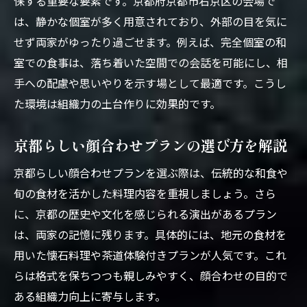
保する重要な要素です。京都府京都市右京区の会場で
法
は、静かな個室が多く用意されており、外部の目を気に
せず両家がゆったり過ごせます。例えば、完全個室の和
組織力アップを目指す顔合わせ成功の秘訣
室での食事は、落ち着いた空間での会話を可能にし、相
顔合わせで組織力を高めるコミュニケーシ
手への配慮や思いやりを示す場として最適です。こうし
ョン法
た環境は組織力の土台作りに効果的です。
京都らしい演出が組織力向上に与える影響
顔合わせ成功に導く個室活用のポイント
京都らしい顔合わせプランの選び方を解説
カジュアルな場面での組織力アップ術
京都らしい顔合わせプランを選ぶ際は、伝統的な和食や
両家の絆を深める顔合わせマナーを解説
旬の食材を活かした料理内容を重視しましょう。さら
顔合わせ会場選びと組織力の密接な関係
に、京都の歴史や文化を感じられる演出があるプラン
顔合わせプラン選びで失敗しないコツを紹介
は、両家の記憶に残ります。具体的には、地元の食材を
顔合わせプランの選び方と比較ポイント
用いた懐石料理や茶道体験付きプランが人気です。これ
京都の顔合わせプランで注目すべき要素
らは格式を保ちつつも親しみやすく、顔合わせの目的で
カジュアルプラン選択時の注意点とコツ
ある組織力向上に寄与します。