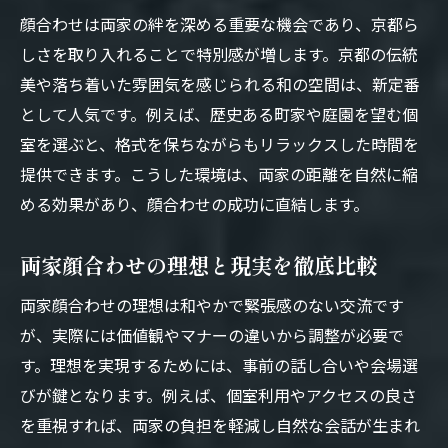
カジュアルランチで両家が和む工夫とは
顔合わせは両家の絆を深める重要な機会であり、京都ら
顔合わせで失敗しない個室の選び方とは
しさを取り入れることで特別感が増します。京都の伝統
美や落ち着いた雰囲気を感じられる和の空間は、新定番
組織力を高める顔合わせ会場の共通点
として人気です。例えば、歴史ある町家や庭園を望む個
両家顔合わせに最適な京都の会場タイプ
室を選ぶと、格式を保ちながらもリラックスした時間を
和やかな顔合わせに適した右京区の魅力とは
提供できます。こうした環境は、両家の距離を自然に縮
右京区で顔合わせが人気の理由と魅力解説
める効果があり、顔合わせの成功に直結します。
和やかな雰囲気を生む顔合わせ会場の工夫
京都らしい個室空間で過ごす顔合わせ体験
両家顔合わせの理想と現実を徹底比較
カジュアル派も納得の顔合わせプラン選び
両家顔合わせの理想は和やかで緊張感のない交流です
顔合わせで重視したい右京区ならではの要
が、実際には価値観やマナーの違いから調整が必要で
素
す。理想を実現するためには、事前の話し合いや会場選
右京区で組織力を高める顔合わせのヒント
びが鍵となります。例えば、個室利用やアクセスの良さ
個室利用で安心できる顔合わせのポイント解説
を重視すれば、両家の負担を軽減し自然な会話が生まれ