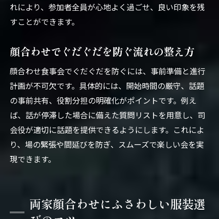
さ
れにより、参加者全員が心地よく過ごせ、良い印象を残
すことができます。
両家顔合わせで安心できる場所選びのコツ
顔合わせ食事会の会場選びと進行の関係性
顔合わせでぐだぐだを防ぐ流れの整え方
顔合わせにふさわしい場所選びの注意点
顔合わせ食事会でぐだぐだを防ぐには、事前準備と進行
ぐだぐだを防ぐ流れと事前準備の重要性
計画が不可欠です。具体的には、開始時間の厳守、話題
顔合わせ食事会のぐだぐだ回避術と事前準
の事前共有、役割分担の明確化がポイントです。例え
備
ば、話が停滞した場合に備えた質問リストを用意し、司
両家顔合わせで流れをスムーズにする方法
会役が適切に話題を提供できるようにします。これによ
顔合わせ食事会の準備ですべきポイント
り、場の緊張や間延びを防ぎ、スムーズで楽しい会を実
ぐだぐだを防ぐ顔合わせの事前確認事項
現できます。
顔合わせ食事会が失敗しない準備の秘訣
両家顔合わせの流れを整える段取り術
両家顔合わせにふさわしい服装選