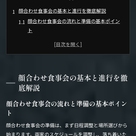
顔合わせ食事会の基本と進行を徹底解説
顔合わせ食事会の流れと準備の基本ポイン
ト
顔合わせで押さえたい進行手順と注意事項
両家顔合わせの進め方とマナーの基礎知識
顔合わせ食事会の雰囲気作りと進行のコツ
顔合わせ食事会の一般的な進め方と心得
顔合わせ食事会の基本と進行を徹
顔合わせでぐだぐだを防ぐ流れの整え方
底解説
両家顔合わせにふさわしい服装選びのコツ
顔合わせ食事会の流れと準備の基本ポイン
顔合わせ食事会に最適な服装マナーの基本
ト
両家顔合わせで避けたいNGな服装とは
顔合わせ食事会の服装選びで失敗しない方
顔合わせ食事会の準備は、まず日程調整と場所選びから
法
始まります。両家のスケジュールを調整し、落ち着いた