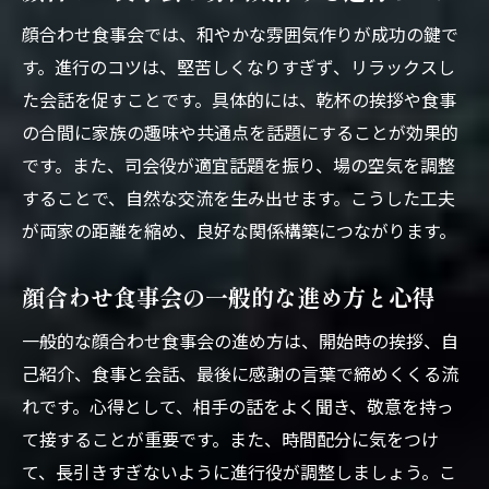
顔合わせの場を円滑に進める準備の秘訣
顔合わせ食事会では、和やかな雰囲気作りが成功の鍵で
す。進行のコツは、堅苦しくなりすぎず、リラックスし
両家顔合わせのタブーと注意すべきポイント
た会話を促すことです。具体的には、乾杯の挨拶や食事
顔合わせ食事会で注意したいタブーの一覧
の合間に家族の趣味や共通点を話題にすることが効果的
両家顔合わせで避けるべきNG行動の実例
です。また、司会役が適宜話題を振り、場の空気を調整
顔合わせ食事会で気をつけたい服装のタブ
することで、自然な交流を生み出せます。こうした工夫
ー
が両家の距離を縮め、良好な関係構築につながります。
両家顔合わせの会話で注意すべき話題とは
顔合わせ食事会で非常識とされる行動例
顔合わせ食事会の一般的な進め方と心得
両家顔合わせを円滑に進める注意ポイント
一般的な顔合わせ食事会の進め方は、開始時の挨拶、自
場所選びから始める安心の顔合わせ食事会
己紹介、食事と会話、最後に感謝の言葉で締めくくる流
顔合わせ食事会に適した場所選びの基準
れです。心得として、相手の話をよく聞き、敬意を持っ
両家顔合わせの雰囲気に合う会場の選び方
て接することが重要です。また、時間配分に気をつけ
顔合わせ食事会で重視したいアクセスの良
て、長引きすぎないように進行役が調整しましょう。こ