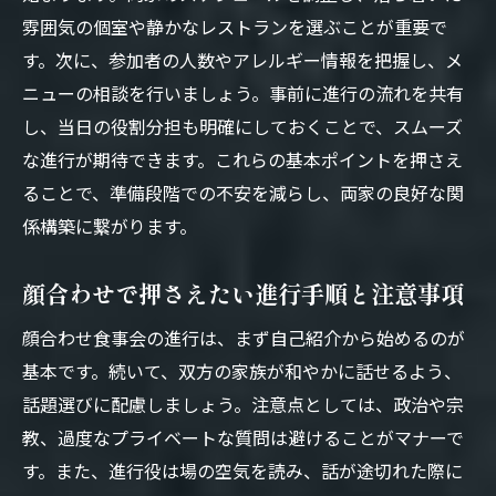
両家顔合わせに合う上品な服装のポイント
雰囲気の個室や静かなレストランを選ぶことが重要で
す。次に、参加者の人数やアレルギー情報を把握し、メ
顔合わせ食事会での服装選びの注意点
ニューの相談を行いましょう。事前に進行の流れを共有
顔合わせにふさわしい清楚な服装の選び方
し、当日の役割分担も明確にしておくことで、スムーズ
支払いマナーで迷わない顔合わせ準備術
な進行が期待できます。これらの基本ポイントを押さえ
顔合わせ食事会の支払いマナーと基本ルー
ることで、準備段階での不安を減らし、両家の良好な関
ル
係構築に繋がります。
両家顔合わせの費用分担方法と注意点
顔合わせ食事会での支払いトラブル回避法
顔合わせで押さえたい進行手順と注意事項
支払いマナーを押さえた顔合わせ準備のコ
顔合わせ食事会の進行は、まず自己紹介から始めるのが
ツ
基本です。続いて、双方の家族が和やかに話せるよう、
顔合わせ食事会の費用相場と負担パターン
話題選びに配慮しましょう。注意点としては、政治や宗
両家で納得できる支払いマナーの整え方
教、過度なプライベートな質問は避けることがマナーで
非常識を避ける顔合わせ食事会の心得とは
す。また、進行役は場の空気を読み、話が途切れた際に