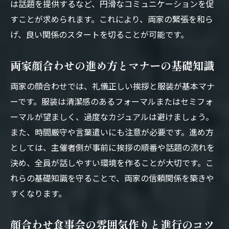
は話題を提供するなど、円滑なコミュニケーションを促
顔合わせ食事会で非常識を避けるマナー
すことが求められます。これにより、両家の緊張を和ら
両家顔合わせでやってはいけないタブー集
げ、良い関係のスタートを切ることが可能です。
顔合わせ食事会で気をつけたい非常識な行
動
両家顔合わせの進め方とマナーの基礎知識
両家顔合わせで避けるべきNG服装と態度
両家の顔合わせでは、礼儀正しい挨拶と服装が基本マナ
顔合わせ食事会の常識と非常識の見分け方
ーです。服装は清潔感のあるフォーマルまたはセミフォ
非常識を防ぐ顔合わせ食事会の心得
ーマルが望ましく、過度なカジュアルは避けましょう。
服装や進行で失敗しない顔合わせの秘訣
また、時間厳守や言葉遣いにも注意が必要です。進め方
顔合わせ食事会で失敗を防ぐ服装と進行術
としては、主催者側が事前に挨拶の順番や話題の流れを
両家顔合わせで印象を良くするコーディネ
決め、全員が話しやすい環境を作ることが大切です。こ
ート
れらの基礎知識を守ることで、両家の信頼関係を築きや
顔合わせで安心できる進行と服装の選び方
すくなります。
顔合わせ食事会の成功を導くプラン作り
顔合わせ食事会の雰囲気作りと進行のコツ
両家顔合わせで信頼を得る服装マナー