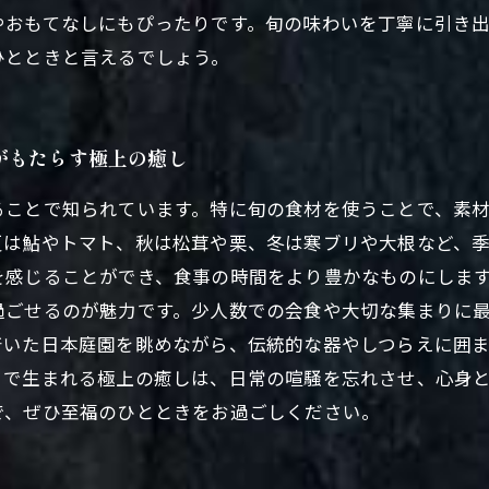
やおもてなしにもぴったりです。旬の味わいを丁寧に引き
ひとときと言えるでしょう。
がもたらす極上の癒し
ることで知られています。特に旬の食材を使うことで、素
夏は鮎やトマト、秋は松茸や栗、冬は寒ブリや大根など、
を感じることができ、食事の時間をより豊かなものにしま
過ごせるのが魅力です。少人数での会食や大切な集まりに
着いた日本庭園を眺めながら、伝統的な器やしつらえに囲
とで生まれる極上の癒しは、日常の喧騒を忘れさせ、心身
で、ぜひ至福のひとときをお過ごしください。