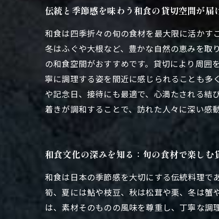
伝統と季節感を味わう和食の貸切空間が届
和食は四季折々の旬の食材を最大限に活かす
冬はふぐや大根など、豊かな自然の恵みを取
の和食空間がおすすめです。貸切により周囲
寧に調理する姿を間近に感じられることも多
や記念日、接待にも最適で、心満たされる結
着きが調和することで、訪れた人々に深い感
和食文化の深みを知る：旬の食材で楽しむ
和食は日本の季節感を大切にする伝統料理で
筍、夏には鮎や枝豆、秋は松茸や栗、冬は蟹
は、素材そのものの風味を尊重し、丁寧な調