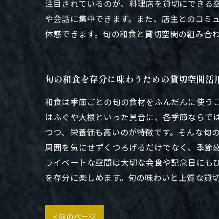
注目されているのが、料理店を貸切にできる
や会話に集中できます。また、店主とのコミ
体感できます。旬の和食と貸切空間の組み合
旬の和食を存分に味わうための貸切空間活
和食は季節ごとの旬の食材をふんだんに使う
はふぐや大根といった具合に、各季節ならで
つつ、栄養価も高いのが特徴です。そんな旬
周囲を気にせずくつろげるだけでなく、季節
ライベートな空間は大切な会食や記念日にも
を存分に楽しめます。旬の味わいと上質な貸
< 前のページ