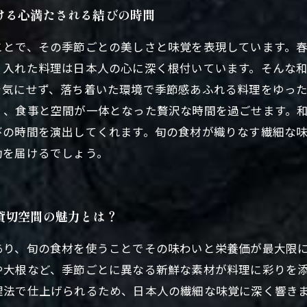
ける心満たされる結びの時間
ことで、その季節ごとの美しさと味覚を表現しています。
り入れた料理は日本人の心に深く根付いています。そんな
を気にせず、落ち着いた環境で季節感あふれる料理をゆっ
く、食事と空間が一体となった贅沢な時間を過ごせます。
びの時間を演出してくれます。旬の食材が織りなす繊細な
動を届けるでしょう。
貸切空間の魅力とは？
あり、旬の食材を使うことでその味わいと栄養価が最大限
や大根など、季節ごとに異なる新鮮な素材が料理に彩りを
理法で仕上げられるため、日本人の繊細な味覚に深く響き