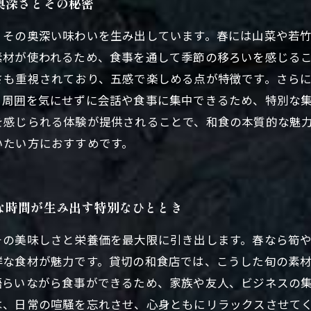
奥深さとその秘密
、その奥深い味わいを生み出しています。春には山菜や若
素材が使われるため、食事を通して季節の移ろいを感じる
さも重視されており、五感で楽しめる点が特徴です。さら
。周囲を気にせずに会話や食事に集中できるため、特別な
を感じられる体験が提供されることで、和食の本質的な魅
いたい方におすすめです。
な時間が生み出す特別なひととき
その美味しさと栄養価を最大限に引き出します。春なら筍
鮮な食材が魅力です。貸切の和食店では、こうした旬の素
語らいながら食事ができるため、家族や友人、ビジネスの
は、日常の喧騒を忘れさせ、心身ともにリラックスさせて