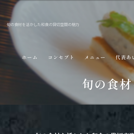
旬の食材を活かした和食の貸切空間の魅力
ホーム
コンセプト
メニュー
代表あ
旬の食材
ギャラリー