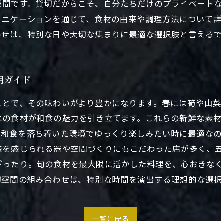
空間です。貸切だからこそ、自分たちだけのプライベート
ュニケーションを通じて、食材の由来や調理方法について
わせは、特別な日や大切な集まりに最適な選択肢と言える
用ガイド
ことで、その味わいがより豊かになります。春には筍や山
はの食材が和食の魅力を引き立てます。これらの新鮮な素
の和食を落ち着いた環境でゆっくり楽しみたい時に最適な
感を感じられる器や空間づくりにもこだわった店が多く、
ぴったり。旬の食材を最大限に活かした料理を、心おきな
切空間の組み合わせは、特別な時間を演出する理想的な選
一覧に戻る