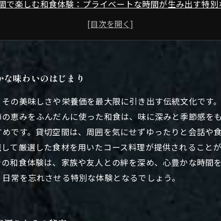
間で楽しむ和食体験：プライベートな時間が生み出す特別
材が織りなす和食と貸切空間の融合がもたらす極上の癒し
季節感を味わう和食の貸切空間が届ける心満たされる結び
化の深みを知る：旬の食材で楽しむ貸切空間の魅力とは？
食を存分に味わうための貸切空間活用ガイド
かな味わいのはじまり
、その美味しさや栄養価を最大限に引き出す伝統文化です
節の恵みをふんだんに使った和食は、味に深みと季節感を
すめです。貸切空間は、周囲を気にせずゆったりと会話や
識して厳選した食材を用いたコース料理が提供されること
での和食体験は、家族や友人との絆を深め、心豊かな時間
、日常を忘れさせる特別な体験となるでしょう。