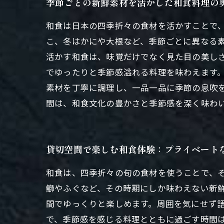
季節ごとの新鮮素材を活かした和食料理の
和食は日本の四季折々の食材を活かすことで
こ、冬はかにや大根など、季節ごとに異なる
活かす和食は、味覚だけでなく見た目の美し
でゆったりと季節感溢れる料理を味わえます
素材を丁寧に調理し、一品一品に季節の息吹
間は、和食文化の豊かさと季節感を深く味わ
貸切空間で楽しむ和食体験：プライベート
和食は、四季折々の旬の食材を使うことで、
鰤やふぐなど、その時期にしか味わえない新
間でゆっくりと楽しめます。周囲を気にせず
で、季節感を感じる料理とともに過ごす時間