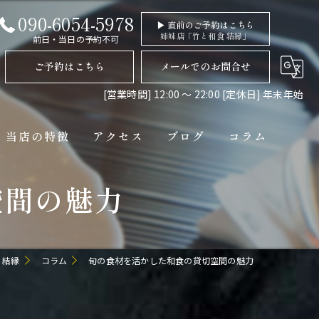
090-6054-5978
▶ 直前のご予約はこちら
姉妹店「竹と和食 結縁」
前日・当日の予約不可
ご予約はこちら
メールでのお問合せ
[営業時間] 12:00 〜 22:00 [定休日] 年末年始
当店の特徴
アクセス
ブログ
コラム
空間の魅力
ディナー
コース
ペット連れ
 結縁
コラム
旬の食材を活かした和食の貸切空間の魅力
隠れ家
貸切