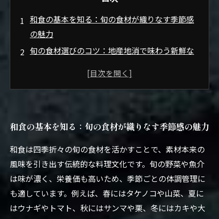
和食の基本を知る：旬の食材が織りなす季節感
の魅力
旬の食材選びのコツ：地産地消で味わう新鮮な
和の味覚
素材の個性を引き出す技術：伝統と創作の絶妙
なバランス
彩りと香りで魅せる：季節の移ろいを感じる和
和食の基本を知る：旬の食材が織りなす季節感の魅力
食創作料理
旬の和食創作料理で味わう、四季折々の美と健
和食は四季折々の旬の食材を活かすことで、素材本来の
康の調和
風味を引き出す伝統的な料理文化です。旬の野菜や魚介
和食の魅力を再発見：旬素材を活かした新たな
は味が濃く、栄養価も高いため、季節ごとの体調管理に
料理表現
も適しています。例えば、春にはタケノコや山菜、夏に
四季を楽しむ和食の未来：持続可能な食文化へ
はウナギやトマト、秋にはサンマや栗、冬にはカキや大