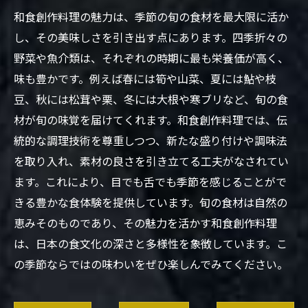
和食創作料理の魅力は、季節の旬の食材を最大限に活か
し、その美味しさを引き出す点にあります。四季折々の
野菜や魚介類は、それぞれの時期に最も栄養価が高く、
味も豊かです。例えば春には筍や山菜、夏には鮎や枝
豆、秋には松茸や栗、冬には大根や寒ブリなど、旬の食
材が旬の味覚を届けてくれます。和食創作料理では、伝
統的な調理技術を尊重しつつ、新たな盛り付けや調味法
を取り入れ、素材の良さを引き立てる工夫がなされてい
ます。これにより、目でも舌でも季節を感じることがで
きる豊かな食体験を提供しています。旬の食材は自然の
恵みそのものであり、その魅力を活かす和食創作料理
は、日本の食文化の深さと多様性を象徴しています。こ
の季節ならではの味わいをぜひ楽しんでみてください。