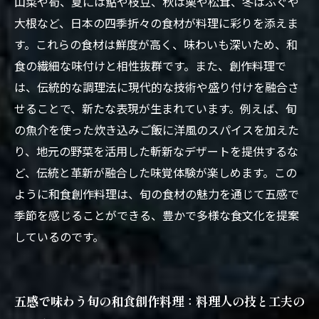
山菜や筍、夏には鮎や枝豆、秋は栗や松茸、冬はふぐや
大根など、日本の四季折々の食材が料理に彩りを添えま
す。これらの食材は鮮度が高く、味わいも深いため、和
食の繊細な味付けと相性抜群です。また、創作料理で
は、伝統的な調理法に現代的な技術や盛り付けを融合さ
せることで、新たな表現が生まれています。例えば、旬
の魚介を使った炊き込みご飯に洋風のスパイスを加えた
り、地元の野菜を活用した斬新なデザートを提供するな
ど、伝統と革新が融合した味覚体験が楽しめます。この
ように和食創作料理は、旬の食材の魅力を通じて五感で
季節を感じることができる、豊かで多様な食文化を提案
しているのです。
五感で味わう旬の和食創作料理：料理人の技と工夫の