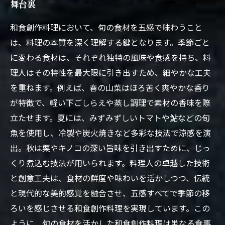
舞台裏
和食創作料理において、旬の食材を五感で味わうこと
は、料理の本質を深く理解する鍵となります。季節ごと
に変わる食材は、それぞれ独特の風味や食感を持ち、料
理人はその特性を最大限に引き出すため、細やかな工夫
を重ねます。例えば、春の山菜はほろ苦く爽やかな香り
が特徴で、軽い下ごしらえや蒸し調理で素材の香味を際
立たせます。夏には、みずみずしいトマトや鮎などの旬
魚を使用し、冷製や炭火焼きなど多彩な技法で涼感を演
出。秋は栗やキノコの深い旨味を引き出すために、じっ
くり煮込む技法が用いられます。料理人の卓越した技術
と創意工夫は、食材の鮮度や味わいを活かしつつ、伝統
と現代的な美的感覚を融合させ、五感すべてで季節の移
ろいを感じさせる和食創作料理を実現しています。この
ように、旬の食材を活かした和食創作料理は単なる食事