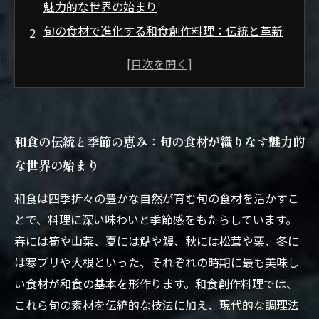
魅力的な世界の始まり
旬の食材で進化する和食創作料理：伝統と革新
の出会い
五感で味わう旬の和食創作料理：料理人の技と
工夫の舞台裏
四季折々の素材を活かす極意：和食創作料理の
和食の伝統と季節の恵み：旬の食材が織りなす魅力的
深みと広がり
な世界の始まり
伝統を未来へつなぐ：旬の食材が生み出す新た
な和食体験の完成
和食は四季折々の豊かな自然が育む旬の食材を活かすこ
和食創作料理で楽しむ旬の味覚：季節ごとの食
とで、料理に深い味わいと季節感をもたらしています。
卓に広がる彩り
春には筍や山菜、夏には鮎や鰻、秋には松茸や栗、冬に
旬の食材と和食創作料理の魅力を極める：自然
は寒ブリや大根といった、それぞれの時期に最も美味し
の恵みを感じる豊かな食文化
い食材が和食の基本を形作ります。和食創作料理では、
これら旬の素材を伝統的な技法に加え、現代的な調理法