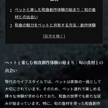
ペットと楽しむ和食創作体験の始まり：旬の食
材との出会い
和食の魅力をペットと共有する方法：創作体験
の舞台裏
旬の和素材で作る創作料理：ペットと過ごす特
別な時間
ペット連れ歓迎の和食体験施設レポート：和の
ペットと楽しむ和食創作体験の始まり：旬の食材との
心を感じて
出会い
体験の締めくくりに：ペットと味わう和食創作
の感動と未来
現代のライフスタイルでは、ペットは家族の一員として
ペットと一緒に楽しめる和食創作体験の最新ト
大切にされています。そのため、ペット連れで楽しめる
レンド紹介
様々な体験が求められており、和食の世界でも新たな試
ペット愛好家必見！旬の食材を活かした和食創
みが始まっています。特に、旬の食材を使った和食創作