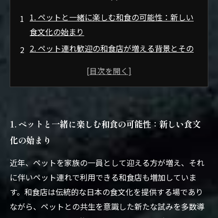
1. ペットと一緒に楽しむ和食の可能性：新しい
食文化の始まり
2. ペット連れ歓迎の和食店が増える背景とその
理由
3. ペットも満足！和食店の工夫とサービス内容
の紹介
4. 安心・快適な空間作り：ペット用スペースや
1. ペットと一緒に楽しむ和食の可能性：新しい食文
衛生管理のポイント
化の始まり
5. ペットと共に味わう和食の魅力と未来への期
待
近年、ペットを家族の一員として迎える方が増え、それ
ペット連れでも安心して楽しめる和食店の増加
に伴いペット連れで利用できる和食店も増加していま
トレンドとは？
す。和食店は伝統的な日本の食文化を提供する場であり
和食店が取り組むペット対応サービスの具体例
ながら、ペットとの共生を意識した新たな試みを多数導