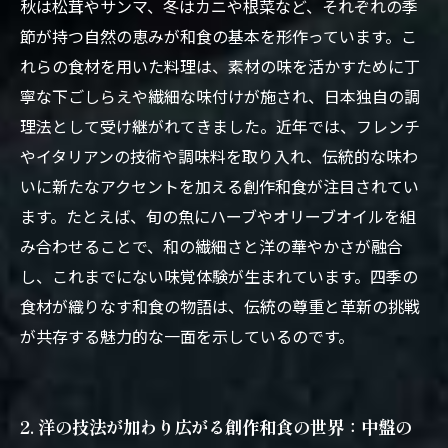
7. 創作和食で彩る日々の食卓：伝統と革新のハ
秋は松茸やサンマ、冬はカニや根菜など、それぞれの季
ーモニーを楽しむ
節が持つ自然の恵みが和食の基本を形作っています。こ
れらの食材を用いた料理は、素材の味を活かすために丁
寧な下ごしらえや繊細な味付けが施され、日本独自の調
理法として受け継がれてきました。近年では、フレンチ
やイタリアンの技術や調味料を取り入れ、伝統的な味わ
いに新たなアクセントを加える創作和食が注目されてい
ます。たとえば、旬の魚にハーブやオリーブオイルを組
み合わせることで、和の繊細さと洋の華やかさが融合
し、これまでにない味覚体験が生まれています。四季の
食材が織りなす和食の物語は、伝統の尊重と革新の挑戦
が共存する魅力的な一面を示しているのです。
2. 洋の技法が加わり広がる創作和食の世界：中盤の