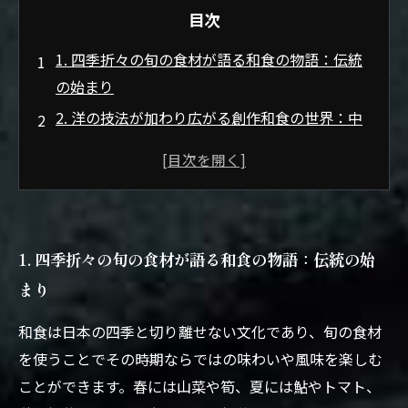
目次
1. 四季折々の旬の食材が語る和食の物語：伝統
の始まり
2. 洋の技法が加わり広がる創作和食の世界：中
盤の革新
3. 季節の素材とフレンチ、イタリアンの絶妙な
融合で味覚の革命
4. 伝統と革新が織りなす新たな和食スタイルが
1. 四季折々の旬の食材が語る和食の物語：伝統の始
食卓に花を添える
まり
5. 創作和食の魅力を極めて：旬の食材と洋の調
味料が生み出す未来
和食は日本の四季と切り離せない文化であり、旬の食材
6. 旬の食材を活かす和食の美学と洋の要素融合
を使うことでその時期ならではの味わいや風味を楽しむ
の可能性
ことができます。春には山菜や筍、夏には鮎やトマト、