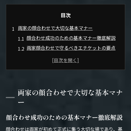
目次
両家の顔合わせで大切な基本マナー
顔合わせ成功のための基本マナー徹底解説
両家顔合わせで守るべきエチケットの要点
間違いがちな顔合わせマナーと正しい対応
法
親や兄弟も安心できる顔合わせマナーの心
得
両家の顔合わせで大切な基本マナ
初めての顔合わせで非常識を避ける準備ポ
ー
イント
緊張しがちな顔合わせの雰囲気を和らげるコツ
顔合わせ成功のための基本マナー徹底解説
顔合わせの雰囲気を和ませる自然な会話術
顔合わせは両家が初めて正式に集う大切な場であり、基