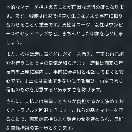
両家顔合わせで緊張をほぐす小さな心配り
本的なマナーを押さえることが円滑な進行の鍵となりま
初対面でも安心できる顔合わせマナーの工
す。まず、服装は両家で格差が生じないよう事前に擦り
夫
合わせることが重要です。男性はスーツ、女性はワンピ
ぐだぐだ回避のための顔合わせ進行ポイン
ースやセットアップなど、きちんとした印象を心がけま
ト
しょう。
親が語る顔合わせで場を和ませる実践例
また、挨拶は席に着く前に必ず一言添え、丁寧な自己紹
服装選びが印象を左右する顔合わせの心得
介を行うことで場の空気が和らぎます。席順は両家の年
顔合わせにふさわしい服装マナーの基礎知
長者を上座に案内し、事前に会場側と相談しておくと安
識
心です。手土産は高価すぎないものを選び、両家で同じ
程度のものを用意すると気まずさを防げます。
両家顔合わせでNGな服装と選び方の注意点
親や兄弟も納得の顔合わせ服装選びのコツ
さらに、支払いは事前にどちらが負担するかを決めてお
母親や女性の顔合わせ服装マナーを徹底解
くとトラブルを回避できます。これらの基本マナーを守
説
ることで、両家が気持ちよく顔合わせを進められ、良好
な関係構築の第一歩となります。
服装の印象が左右する顔合わせ成功の秘訣