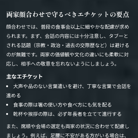
会話のタブーと避けたい話題を徹底解説
両家顔合わせで守るべきエチケットの要点
顔合わせで避けたいタブーな話題の具体例
顔合わせでは、普段の食事会以上に細やかな配慮が求め
両家顔合わせで非常識と思われる会話内容
られます。まず、会話の内容には十分注意し、タブーと
顔合わせを円滑に進めるための話題選び
される話題（宗教・政治・過去の交際歴など）は避ける
親世代も注意したい顔合わせの会話マナー
のが無難です。両家の価値観や文化の違いにも柔軟に対
初めての顔合わせで最悪を防ぐ話題の選び
応し、相手への敬意を忘れないようにしましょう。
方
主なエチケット
顔合わせにおける席順や挨拶のポイント
大声や品のない言葉遣いを避け、丁寧な言葉で会話を
顔合わせの席順と挨拶で失敗しないコツ
進める
両家顔合わせで押さえたい席順マナーとは
食事の際は箸の使い方や食べ方にも気を配る
挨拶例文も紹介する顔合わせマナー解説
乾杯や挨拶の際は、必ず年長者を立てて進行する
席順や乾杯の挨拶を円滑に進める方法
また、席順や会場の選定も両家の状況に合わせて配慮し
親や兄弟の顔合わせで席順に迷わないポイ
ましょう。例えば、足腰に不安がある方がいる場合は、