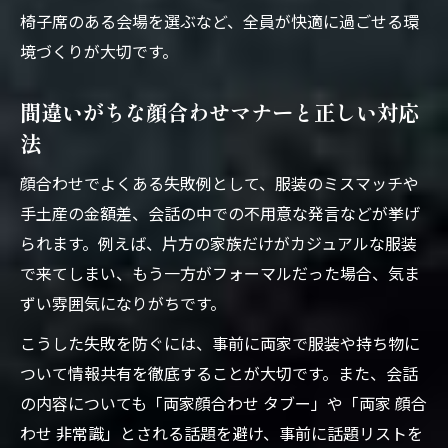
ント
椅子席のある会場を選ぶなど、全員が快適に過ごせる環
異なる家族文化でも安心なマナー調整術
境づくりが大切です。
顔合わせで異なる家族文化を尊重する心得
間違いがちな顔合わせマナーと正しい対応
両家顔合わせで文化差を乗り越えるマナー
法
術
親世代も納得の顔合わせ文化調整ポイント
顔合わせでよくある失敗例として、服装のミスマッチや
顔合わせマナーで両家が調和するための工
手土産の金額差、会話の中での不用意な発言などが挙げ
夫
られます。例えば、片方の家族だけがカジュアルな服装
兄弟や親族が安心できるマナー調整の実践
で来てしまい、もう一方がフォーマルだった場合、気ま
例
ずい雰囲気になりがちです。
こうした失敗を防ぐには、事前に両家で服装や持ち物に
ついて情報共有を徹底することが大切です。また、会話
の内容についても「両家顔合わせ タブー」や「両家 顔合
わせ 非常識」とされる話題を避け、事前に話題リストを