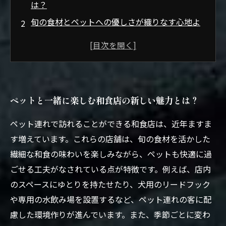
は？
旬の食材とペットへの優しさが織りなす心地よ
い空間
和食店で味わう季節感豊かな料理とペットとの
幸福な時間
ペット連れでも安心！和食店の細やかな配慮と
ペットと一緒に楽しむ和食店の新しい魅力とは？
サービス
愛犬と過ごす和食のひとときがもたらす新たな
ペット連れで訪れることができる和食店は、近年ますま
喜び
す増えています。これらの店舗は、旬の食材を活かした
季節を感じる和食店の人気メニュー５選
繊細な和食の味わいを楽しみながら、ペットも快適に過
ペットと一緒に訪れたいおすすめ和食店ガイド
ごせる工夫がなされている点が特徴です。例えば、店内
のスペースにゆとりを持たせたり、犬用のリードフック
や専用の水飲み場を設置するなど、ペット連れの客に配
慮した環境作りが進んでいます。また、季節ごとに変わ