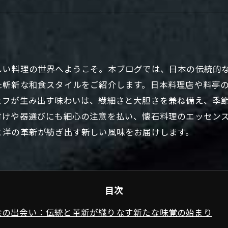
しい料理の世界へようこそ。本ブログでは、日本の伝統的
た斬新な和食スタイルをご紹介します。日本料理店や料亭
ェフが生み出す味わいは、繊細さと大胆さを兼ね備え、季
付けや器選びにも細心の注意を払い、懐石料理のエッセン
と洋の革新が紡ぎ出す新しい風味をお届けします。
目次
食の出会い：伝統と革新が織りなす新たな味覚の始まり