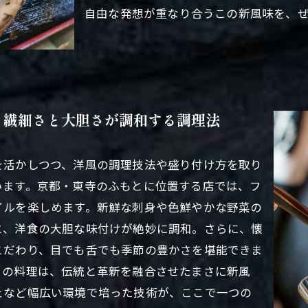
自由な発想が重なり合うこの新風味を、
：繊細さと大胆さが調和する調理法
を活かしつつ、洋風の調理技法や盛り付け方を取り
います。京都・東寺のふもとに位置する店では、フ
イルを楽しめます。新鮮な刺身や色鮮やかな野菜の
と、洋食の大胆な味付けが絶妙に調和。さらに、懐
こだわり、目でも舌でも季節の豊かさを堪能できま
らの料理は、伝統と革新を融合させたまさに新風
ェなど幅広い環境で培った技術が、ここで一つの