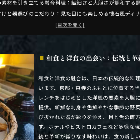
の素材を引き立てる融合料理：繊細さと大胆さが調和する
付けと器選びのこだわり：見た目にも楽しめる懐石風ディ
・東寺のふもとで味わう和洋折衷の新風味：伝統を超えた
和食と洋食の出会い：伝統と革
和食と洋食の融合は、日本の伝統的な料
います。京都・東寺のふもとに位置する当
レンチをはじめとした洋風の要素を大胆
提供。新鮮な刺身や色鮮やかな季節の野
び抜かれた器が彩りを添え、目と舌の両
す。ホテルやビストロカフェなど多様な
統と革新が織りなす味わいは、食の新し