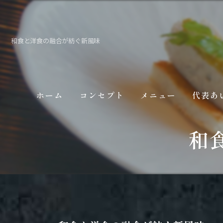
和食と洋食の融合が紡ぐ新風味
ホーム
コンセプト
メニュー
代表あ
和
ギャラリー