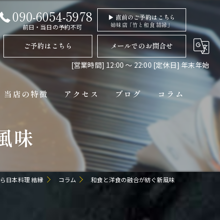
090-6054-5978
▶ 直前のご予約はこちら
姉妹店「竹と和食 結縁」
前日・当日の予約不可
ご予約はこちら
メールでのお問合せ
[営業時間] 12:00 〜 22:00 [定休日] 年末年始
当店の特徴
アクセス
ブログ
コラム
風味
ディナー
コース
ペット連れ
ら日本料理 結縁
コラム
和食と洋食の融合が紡ぐ新風味
隠れ家
貸切