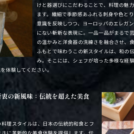
けと器選びにこだわることで、料理の魅
ます。繊細で季節感あふれる刺身や色と
意識を反映しつつ、ヨーロッパのエレガ
にない斬新な表現に。一品一品がまるで
の温かみと洋食器の洗練さを融合させ、
ふもとで味わうこの新スタイルは、和の
み。そこには、シェフが培った多様な経
観を体験してください。
折衷の新風味：伝統を超えた美食
い料理スタイルは、日本の伝統的和食とフ
まさに革新的な美食体験を提供します。伝