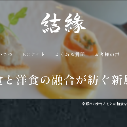
いさつ
ECサイト
よくある質問
お客様の声
食と洋食の融合が紡ぐ新
京都市の東寺ふもとの和食な