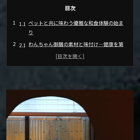
目次
ペットと共に味わう優雅な和食体験の始ま
り
わんちゃん御膳の素材と味付け—健康を第
一に
織部製の専用器で感じるわんちゃんへのお
もてなし
コースの締めに楽しむ土鍋ご飯
完全予約制・一組限定の理由と心からのお
もてなし