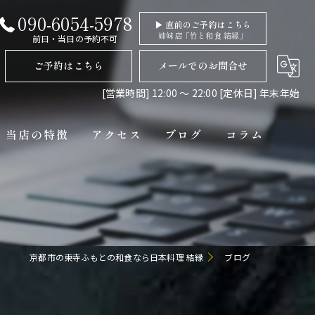
090-6054-5978
▶ 直前のご予約はこちら
姉妹店「竹と和食 結縁」
前日・当日の予約不可
ご予約はこちら
メールでのお問合せ
[営業時間] 12:00 〜 22:00 [定休日] 年末年始
当店の特徴
アクセス
ブログ
コラム
ディナー
コース
ペット連れ
京都市の東寺ふもとの和食なら日本料理 結縁
ブログ
隠れ家
貸切