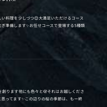
い料理を少しづつ😌大満足いただけるコース
注ぎ準備します✨お任せコースで登場する5種類
創ります他にも色々と🫣それはお越しくださ
と思ってます✨この辺りの桜の季節は、もー終