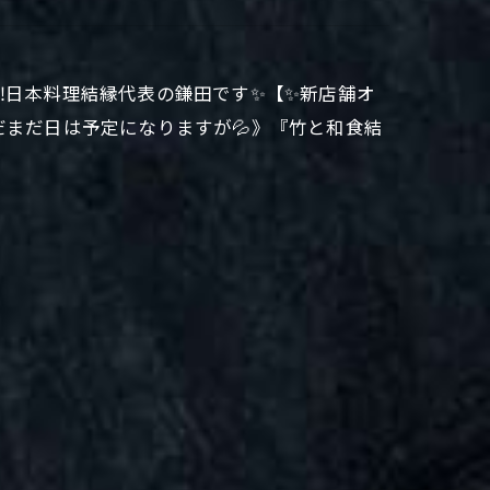
‼️日本料理結縁代表の鎌田です✨【✨新店舗オ
だまだ日は予定になりますが💦》『竹と和食結