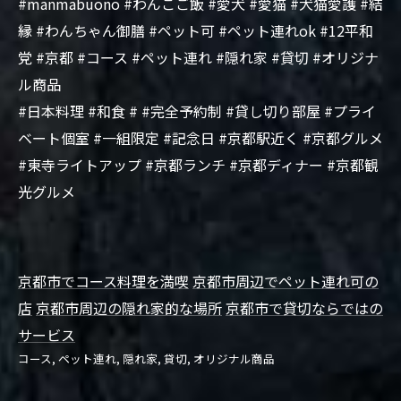
#manmabuono #わんこご飯 #愛犬 #愛猫 #犬猫愛護 #結
縁 #わんちゃん御膳 #ペット可 #ペット連れok #12平和
党 #京都 #コース #ペット連れ #隠れ家 #貸切 #オリジナ
ル商品
#日本料理 #和食 # #完全予約制 #貸し切り部屋 #プライ
ベート個室 #一組限定 #記念日 #京都駅近く #京都グルメ
#東寺ライトアップ #京都ランチ #京都ディナー #京都観
光グルメ
京都市でコース料理を満喫
京都市周辺でペット連れ可の
店
京都市周辺の隠れ家的な場所
京都市で貸切ならではの
サービス
コース
ペット連れ
隠れ家
貸切
オリジナル商品