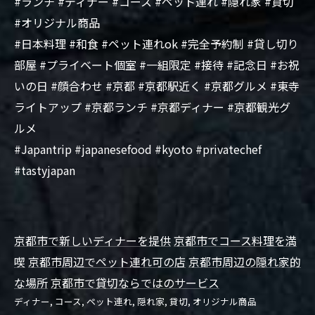
#ランチ #ディナー #コース #ペット連れ #隠れ家 #貸切
#オリジナル商品
#日本料理 #和食 #ペット連れok #完全予約制 #貸し切り
部屋 #プライベート個室 #一組限定 #接待 #記念日 #お祝
いの日 #顔合わせ #京都 #京都駅近く #京都グルメ #東寺
ライトアップ #京都ランチ #京都ディナー #京都観光グ
ルメ
#Japantrip #japanesefood #kyoto #privatechef
#tastyjapan
京都市で新しいディナーを提供
京都市でコース料理を満
喫
京都市周辺でペット連れ可の店
京都市周辺の隠れ家的
な場所
京都市で貸切ならではのサービス
ディナー
コース
ペット連れ
隠れ家
貸切
オリジナル商品