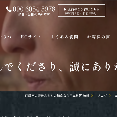
090-6054-5978
▶ 直前のご予約はこちら
姉妹店「竹と和食 結縁」
前日・当日の予約不可
いさつ
ECサイト
よくある質問
お客様の声
んでくださり、誠にあり
京都市の東寺ふもとの和食なら日本料理 結縁
ブログ