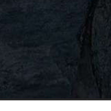
▶ 直前のご予約はこちら
姉妹店
ご予
2:00 [定休日] 年末年始
「竹と和食 結縁」