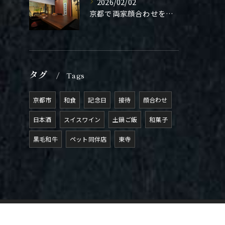
2026/02/02
京都で両家顔合わせをご検討の方へ。
タグ
Tags
京都市
和食
記念日
接待
顔合わせ
日本酒
スイスワイン
土鍋ご飯
和菓子
黒毛和牛
ペット同伴店
東寺
約はこちら
メールでのお問合せ