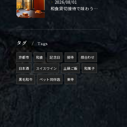
2026/08/01
和食貸切接待で味わう極上の一夜
タグ
Tags
京都市
和食
記念日
接待
顔合わせ
日本酒
スイスワイン
土鍋ご飯
和菓子
黒毛和牛
ペット同伴店
東寺