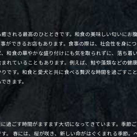
も癒される最高のひとときです。和食の美味しい匂いにお
食事ができるお店もあります。食事の際は、社会性を身に
ば、和食の華やかな盛り付けにも気を取られずに、落ち着
含まれていることもあります。例えば、鮭や藻類などの健
かりです。和食と愛犬と共に食べる贅沢な時間を過ごすこ
もできます。
緒に過ごす時間がますます大切になってきています。季節
です。 春には、桜が咲き、新しい命がはぐくまれる季節。