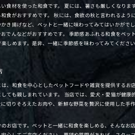
い食材を使った和食です。 夏には、暑さも厳しくなりま
和食がおすすめです。 秋には、食欲の秋と言われるよう
やかき揚げなど、ペットと一緒に味わってみてはいかがでし
おでんなどがおすすめです。 季節感あふれる和食をペッ
で楽しめます。是非、一緒に季節感を味わってみてくださ
店
とは、和食を中心としたペットフードや雑貨を提供するお
としても親しまれています。 当店では、愛犬・愛猫が健康
大に切りそろえたお肉や、新鮮な野菜を贅沢に使用した手
けのお店です。ペットと一緒に和食を楽しめる、そんなお
、安心してご来店ください。要望や質問があれば、スタッ