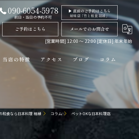
090-6054-5978
▶ 直前のご予約はこちら
姉妹店「竹と和食 結縁」
前日・当日の予約不可
ご予約はこちら
メールでのお問合せ
[営業時間] 12:00 〜 22:00 [定休日] 年末年始
当店の特徴
アクセス
ブログ
コラム
ディナー
コース
ペット連れ
の和食なら日本料理 結縁
コラム
ペットOKな日本料理店
隠れ家
貸切