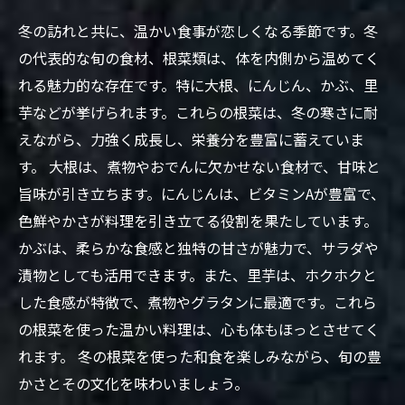
冬の訪れと共に、温かい食事が恋しくなる季節です。冬
の代表的な旬の食材、根菜類は、体を内側から温めてく
れる魅力的な存在です。特に大根、にんじん、かぶ、里
芋などが挙げられます。これらの根菜は、冬の寒さに耐
えながら、力強く成長し、栄養分を豊富に蓄えていま
す。 大根は、煮物やおでんに欠かせない食材で、甘味と
旨味が引き立ちます。にんじんは、ビタミンAが豊富で、
色鮮やかさが料理を引き立てる役割を果たしています。
かぶは、柔らかな食感と独特の甘さが魅力で、サラダや
漬物としても活用できます。また、里芋は、ホクホクと
した食感が特徴で、煮物やグラタンに最適です。これら
の根菜を使った温かい料理は、心も体もほっとさせてく
れます。 冬の根菜を使った和食を楽しみながら、旬の豊
かさとその文化を味わいましょう。