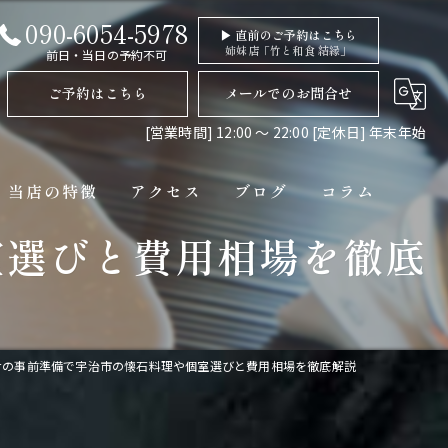
090-6054-5978
▶ 直前のご予約はこちら
姉妹店「竹と和食 結縁」
前日・当日の予約不可
ご予約はこちら
メールでのお問合せ
[営業時間] 12:00 〜 22:00 [定休日] 年末年始
当店の特徴
アクセス
ブログ
コラム
室選びと費用相場を徹底
ディナー
コース
ペット連れ
せの事前準備で宇治市の懐石料理や個室選びと費用相場を徹底解説
隠れ家
貸切