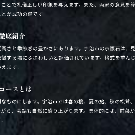
宇治の文化を活かした顔合わせ準備術とは
うことで礼儀正しい印象を与えます。また、両家の意見を
親睦を深めるための顔合わせ事前確認リスト
ことが成功の鍵です。
顔合わせ準備で家族の交流が深まる理由
徹底紹介
式高さと季節感の豊かさにあります。宇治市の京懐石は、
象徴する場にふさわしいと評価されています。格式を重ん
いえます。
コースとは
別なものにします。宇治市では春の桜、夏の鮎、秋の松茸
ながら、会話も自然に盛り上がります。具体的には、前菜
す。