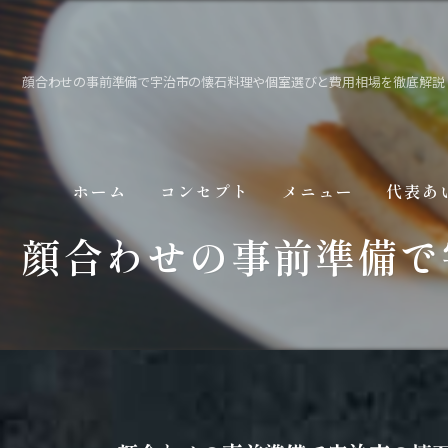
顔合わせの事前準備で宇治市の懐石料理や個室選びと費用相場を徹底解説
ホーム
コンセプト
メニュー
代表あ
顔合わせの事前準備で
ギャラリー