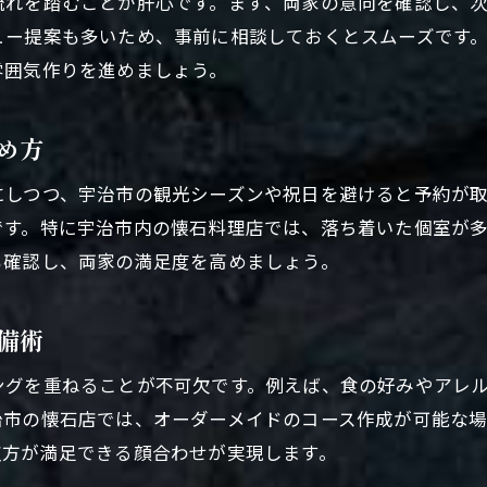
流れを踏むことが肝心です。まず、両家の意向を確認し、
顔合わせにおすすめな個室の選び方ポイント
ュー提案も多いため、事前に相談しておくとスムーズです
宇治市で顔合わせにふさわしい和空間の魅力
雰囲気作りを進めましょう。
個室利用で両家の親睦が深まる理由を解説
和の雰囲気を大切にした顔合わせ個室選び
め方
顔合わせで安心できるプライベート空間とは
にしつつ、宇治市の観光シーズンや祝日を避けると予約が
宇治市の個室付き店舗で顔合わせが人気の理由
です。特に宇治市内の懐石料理店では、落ち着いた個室が
顔合わせなら宇治の伝統料理で特別な日を
も確認し、両家の満足度を高めましょう。
顔合わせにふさわしい宇治の伝統料理の魅力
宇治市の和食で祝う特別な顔合わせ体験
備術
伝統料理で両家の心が通う顔合わせ演出法
ングを重ねることが不可欠です。例えば、食の好みやアレ
宇治の懐石や抹茶料理が顔合わせに選ばれる訳
治市の懐石店では、オーダーメイドのコース作成が可能な
顔合わせに最適な宇治ならではの祝い膳を紹介
双方が満足できる顔合わせが実現します。
宇治市の伝統料理で記憶に残る顔合わせを実現