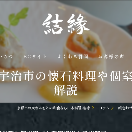
いさつ
ECサイト
よくある質問
お客様の声
宇治市の懐石料理や個
解説
京都市の東寺ふもとの和食なら日本料理 結縁
コラム
顔合わ