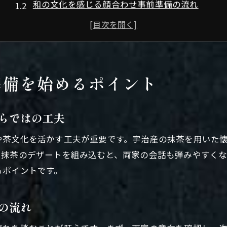
和の文化を感じる顔合わせ事前準備の流れ
顔合わせの日程調整と会場選びの進め方
両家の希望を取り入れた顔合わせ準備術
宇治市の顔合わせで喜ばれるおもてなしポイント
顔合わせ当日に慌てないための準備チェック
準備を始めるポイント
懐石料理選びが顔合わせ成功の鍵に
顔合わせに最適な懐石料理の選び方と注意点
らではの工夫
宇治市で楽しむ懐石料理の魅力と特徴を解説
や茶文化を活かす工夫が重要です。宇治産の抹茶を用いた
顔合わせで押さえたい懐石料理のマナーと配慮
に抹茶のデザートを組み込むと、両家の会話も弾みやすく
京懐石が顔合わせに選ばれる理由を徹底紹介
るポイントです。
顔合わせに喜ばれる季節感ある懐石コースとは
宇治市の懐石料理で両家の会話も弾む秘訣
の流れ
個室のある宇治の和空間で親睦を深める