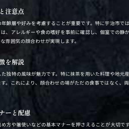
顔合わせ会場選びで大切な伝統と格式の視点
と注意点
宇治の懐石と個室で叶う和やかな顔合わせ
の年齢層や好みを考慮することが重要です。特に宇治市で
顔合わせ成功は宇治の懐石と個室が決め手
ては、アレルギーや食の嗜好を事前に確認し、個室での静
和やかな顔合わせを宇治市で実現するコツ
かな雰囲気の顔合わせが実現します。
懐石料理と個室利用が両家に与える安心感
宇治市の個室付き懐石で和やかさアップ
徴を解説
顔合わせにぴったりの宇治市和空間の魅力
した独特の風味が魅力です。特に抹茶を用いた料理や地元
懐石と個室で両家の絆が深まる理由を解説
ます。これにより、顔合わせの場がただの食事ではなく、
両家の親睦を深める宇治市事前準備ガイド
顔合わせの事前準備で両家が親しくなる工夫
宇治市で行う顔合わせ準備の実践ポイント
ナーと配慮
顔合わせを和やかにするための準備例を紹介
進め方や箸使いなどの基本マナーを押さえることが大切で