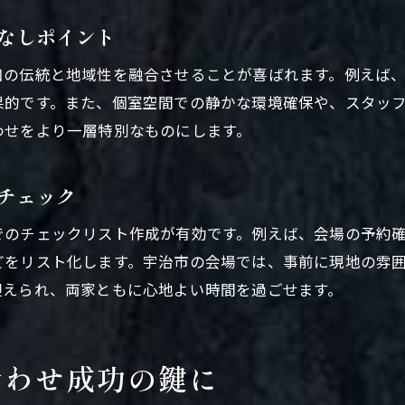
費用相場を知り安心して顔合わせを計画
なしポイント
顔合わせ費用相場を知って安心の準備を進める
和の伝統と地域性を融合させることが喜ばれます。例えば
宇治市での顔合わせ費用を比較するポイント
果的です。また、個室空間での静かな環境確保や、スタッ
費用面から考える顔合わせ会場の選び方
わせをより一層特別なものにします。
顔合わせで後悔しないための予算設定方法
宇治市の顔合わせで抑えたい費用の目安
チェック
顔合わせ費用と料理内容のバランスを解説
でのチェックリスト作成が有効です。例えば、会場の予約
京都の歴史感じる顔合わせ会場の選び方
どをリスト化します。宇治市の会場では、事前に現地の雰
顔合わせに最適な歴史感じる会場選びの基準
迎えられ、両家ともに心地よい時間を過ごせます。
宇治市で選ぶ京都らしい顔合わせ会場の魅力
歴史的な雰囲気が際立つ会場で顔合わせ成功
合わせ成功の鍵に
顔合わせで重視したい京都らしさと和やかさ
宇治市で和の歴史薫る会場を探すポイント