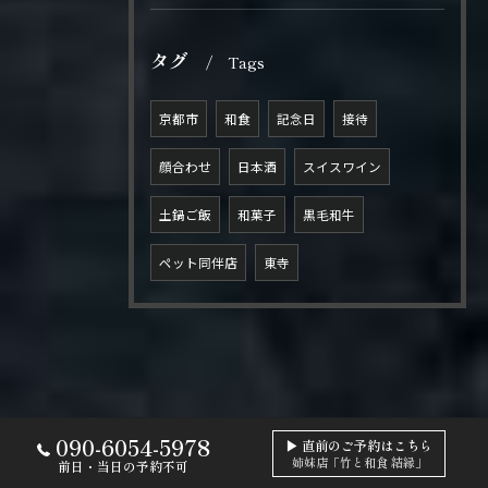
タグ
Tags
京都市
和食
記念日
接待
顔合わせ
日本酒
スイスワイン
土鍋ご飯
和菓子
黒毛和牛
ペット同伴店
東寺
090-6054-5978
▶ 直前のご予約はこちら
姉妹店「竹と和食 結縁」
前日・当日の予約不可