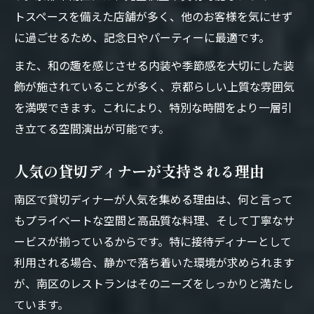
トスペースを備えた店舗が多く、他のお客様を気にせず
南区で過ごす上質な貸切ディナー体験談
に過ごせるため、記念日やパーティーに最適です。
貸切ディナーでこだわる空間作りのコツ
また、和の趣を感じさせる内装や季節感を大切にした装
プライベートな宴席を演出する方法
飾が施されていることが多く、京都らしい上質な雰囲気
貸切ディナーで叶うプライベート宴席
を満喫できます。これにより、特別な時間をより一層引
接待ディナーに最適な演出のポイント
き立てる空間演出が可能です。
人気貸切ディナーで楽しむ宴会の工夫
宴席のプライベート感を高める方法
人気の貸切ディナーが支持される理由
南区で注目の貸切ディナー演出術
南区で貸切ディナーが人気を集める理由は、何と言って
接待ディナーなら個室空間が最適
もプライベートな空間と高品質な料理、そして丁寧なサ
貸切ディナーで個室空間が人気な理由
ービスが揃っているからです。特に接待ディナーとして
接待ディナーで個室を選ぶメリット
利用される場合、静かで落ち着いた環境が求められます
南区の貸切ディナーで個室を活用する
が、南区のレストランはそのニーズをしっかりと満たし
ています。
個室空間で叶える貸切ディナー体験