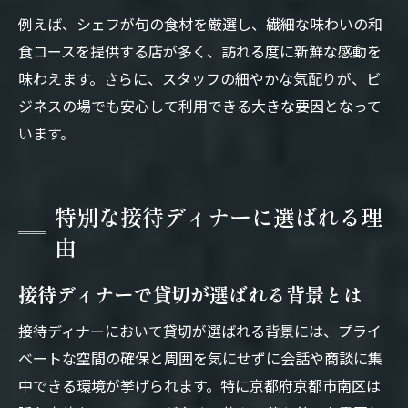
接待ディナーの個室利用で好印象を演出
例えば、シェフが旬の食材を厳選し、繊細な味わいの和
食コースを提供する店が多く、訪れる度に新鮮な感動を
宴会やパーティー会場選びのコツ
味わえます。さらに、スタッフの細やかな気配りが、ビ
貸切ディナーで宴会会場を選ぶ秘訣
ジネスの場でも安心して利用できる大きな要因となって
接待ディナーやパーティーに適した選び方
います。
人気貸切ディナー会場の選定ポイント
南区で宴会や貸切ディナーがおすすめな理
由
特別な接待ディナーに選ばれる理
貸切ディナー利用時のチェックポイント
由
接待ディナーで貸切が選ばれる背景とは
接待ディナーにおいて貸切が選ばれる背景には、プライ
ベートな空間の確保と周囲を気にせずに会話や商談に集
中できる環境が挙げられます。特に京都府京都市南区は