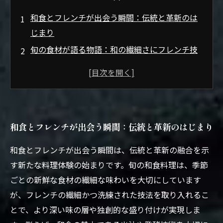
和食とフレンチが出会う瞬間：伝統と革新のは
じまり
旬の食材が語る物語：和の繊細さにフレンチ技
法が寄り添う
調理の魔法：和食の旨味を引き出すフレンチの
技術とは？
盛り付けで魅せる新感覚料理：目でも味わう和
和食とフレンチが出会う瞬間：伝統と革新のはじまり
洋の融合
食文化の新局面へ：和食とフレンチが創る未来
和食とフレンチが出会う瞬間は、伝統と革新の融合を示
の味わい
す新たな料理体験の始まりです。旬の和食料理は、季節
旬の和食にフレンチ技法を融合させた新感覚料
ごとの新鮮な食材の繊細な味わいを大切にしています
理の魅力とは？
が、フレンチの繊細かつ洗練された技法を取り入れるこ
伝統と革新の味覚体験：今だから楽しむ和食×
とで、より深い味の層や独創的な盛り付けが実現しま