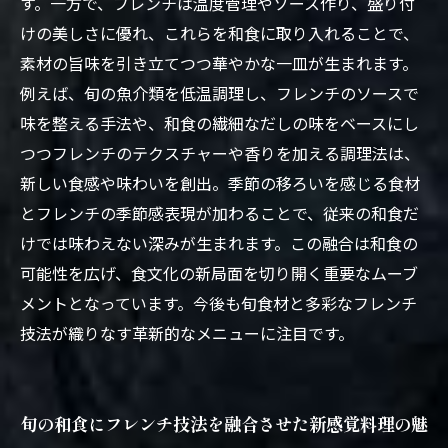
す。一方で、フレンチは温度管理やソース作り、盛り付
けの美しさに優れ、これらを和食に取り入れることで、
素材の旨味を引き立てつつ華やかな一皿が生まれます。
例えば、旬の魚介類を低温調理し、フレンチのソースで
味を整える手法や、和食の繊細なだしの味をベースにし
つつフレンチのテクスチャーや香りを加える調理法は、
新しい食感や味わいを創出。季節の移ろいを感じる食材
とフレンチの季節感表現が加わることで、従来の和食だ
けでは味わえない深みが生まれます。この融合は和食の
可能性を広げ、食文化の新局面を切り開く重要なムーブ
メントとなっています。今後も旬食材と多彩なフレンチ
技法が織りなす革新的なメニューに注目です。
旬の和食にフレンチ技法を融合させた新感覚料理の魅