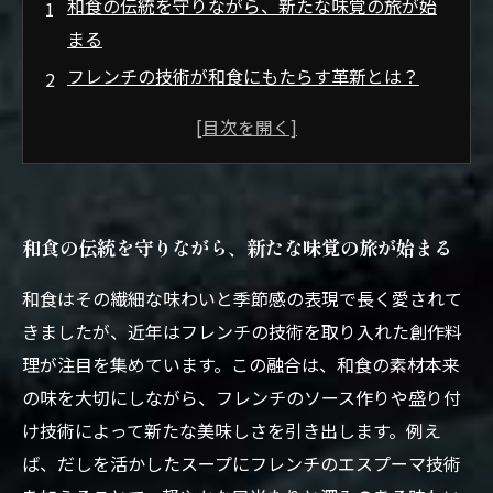
和食の伝統を守りながら、新たな味覚の旅が始
まる
フレンチの技術が和食にもたらす革新とは？
創作料理の舞台裏：料理人が追求する和と仏の
融合
素材の魅力を最大限に引き出す和仏ハーモニー
の秘密
和食の伝統を守りながら、新たな味覚の旅が始まる
和食×フレンチの創作料理が切り拓く未来の味
わい
和食はその繊細な味わいと季節感の表現で長く愛されて
和食伝統の心とフレンチ技術が生み出す新感覚
きましたが、近年はフレンチの技術を取り入れた創作料
メニュー
理が注目を集めています。この融合は、和食の素材本来
独自の世界観を持つ和食フレンチ融合の魅力と
の味を大切にしながら、フレンチのソース作りや盛り付
は？
け技術によって新たな美味しさを引き出します。例え
ば、だしを活かしたスープにフレンチのエスプーマ技術