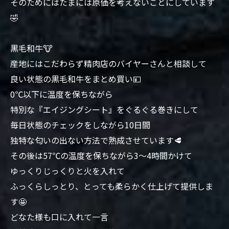
そのためにはたまには原価を考えないことにしています
🤣
黒毛和牛🐮
産地にはこだわらず精肉店のバイヤーさんと相談して
良い状態の黒毛和牛をまとめ買い💴
0℃以下に温度を保ちながら
特別な『エイジングシート』をぐるぐる巻きにして
毎日状態のチェックをしながら10日間
独特な匂いの出ない方法で熟成させています🥩
その後は57℃の温度を保ちながら3〜4時間かけて
ゆっくりじっくりと火を入れて
ふっくらしっとり、とっても柔らかく仕上げて提供しま
す🤩
どなた様も口に入れて一言