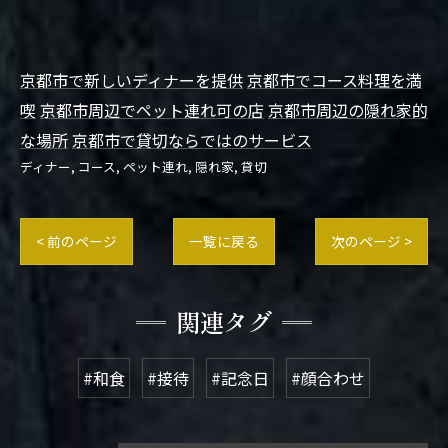
京都市で新しいディナーを提供
京都市でコース料理を満
喫
京都市周辺でペット連れ可の店
京都市周辺の隠れ家的
な場所
京都市で貸切ならではのサービス
ディナー
コース
ペット連れ
隠れ家
貸切
< 前のページ
一覧に戻る
次のページ >
関連タグ
#和食
#接待
#記念日
#顔合わせ