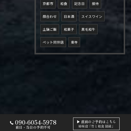
京都市
和食
記念日
接待
顔合わせ
日本酒
スイスワイン
土鍋ご飯
和菓子
黒毛和牛
ペット同伴店
東寺
090-6054-5978
▶ 直前のご予約はこちら
姉妹店「竹と和食 結縁」
前日・当日の予約不可