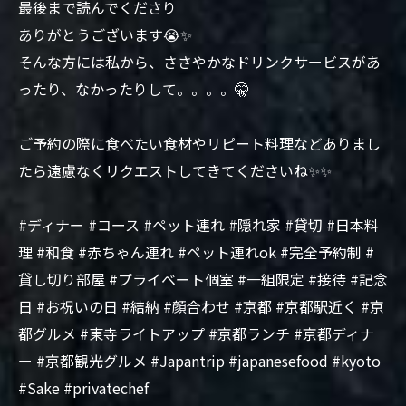
最後まで読んでくださり
ありがとうございます😭✨
そんな方には私から、ささやかなドリンクサービスがあ
ったり、なかったりして。。。。🤫
ご予約の際に食べたい食材やリピート料理などありまし
たら遠慮なくリクエストしてきてくださいね✨✨
#ディナー #コース #ペット連れ #隠れ家 #貸切 #日本料
理 #和食 #赤ちゃん連れ #ペット連れok #完全予約制 #
貸し切り部屋 #プライベート個室 #一組限定 #接待 #記念
日 #お祝いの日 #結納 #顔合わせ #京都 #京都駅近く #京
都グルメ #東寺ライトアップ #京都ランチ #京都ディナ
ー #京都観光グルメ #Japantrip #japanesefood #kyoto
#Sake #privatechef