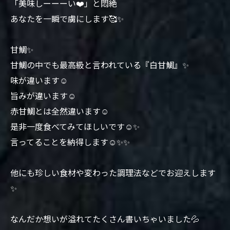
「美味しーーーい❤️」と悶絶
あなたを一瞬で虜にします🥰✨
甘鯛✨
甘鯛の中でも最高級と言われている『白甘鯛』✨
味が違います☺️
旨みが違います☺️
赤甘鯛とは全然違います☺️
是非一度食べてみてほしいです☺️✨
言ってることを納得します☺️✨✨
他にも珍しい食材や変わった調理法などでお迎えします
✨
なんだか想いが溢れてたくさん書いちゃいました💦