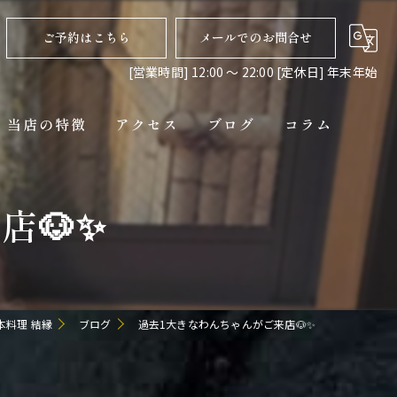
ご予約はこちら
メールでのお問合せ
[営業時間] 12:00 〜 22:00 [定休日] 年末年始
当店の特徴
アクセス
ブログ
コラム
ディナー
店🐶✨
コース
ペット連れ
隠れ家
本料理 結縁
ブログ
過去1大きなわんちゃんがご来店🐶✨
貸切