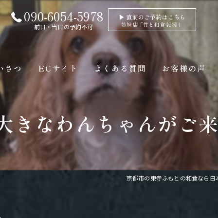
090-6054-5978
▶ 直前のご予約はこちら
姉妹店「竹と和食 結縁」
前日・当日の予約不可
いさつ
ECサイト
よくある質問
お客様の声
大きなわんちゃんがご来
京都市の東寺ふもとの和食なら日