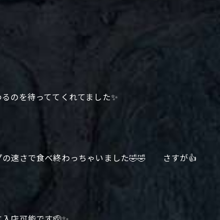
わるのを待っててくれてました✨
の速さで食べ終わっちゃいました🤣🤣 さすが👍
入店可能です🫡✨