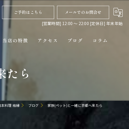
ご予約はこちら
メールでのお問合せ
[営業時間] 12:00 〜 22:00 [定休日] 年末年始
当店の特徴
アクセス
ブログ
コラム
ディナー
来たら
コース
ペット連れ
隠れ家
本料理 結縁
ブログ
家族(ペット)と一緒に京都へ来たら
貸切