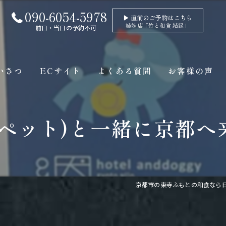
090-6054-5978
▶ 直前のご予約はこちら
姉妹店「竹と和食 結縁」
前日・当日の予約不可
いさつ
ECサイト
よくある質問
お客様の声
(ペット)と一緒に京都へ
京都市の東寺ふもとの和食なら日