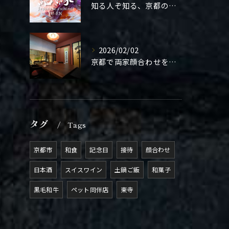
知る人ぞ知る、京都の隠れ家。
2026/02/02
京都で両家顔合わせをご検討の方へ。
タグ
Tags
京都市
和食
記念日
接待
顔合わせ
日本酒
スイスワイン
土鍋ご飯
和菓子
黒毛和牛
ペット同伴店
東寺