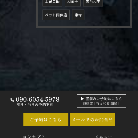
土鍋ご飯
和菓子
黒毛和牛
ペット同伴店
東寺
090-6054-5978
▶ 直前のご予約はこちら
姉妹店「竹と和食 結縁」
前日・当日の予約不可
ご予約はこちら
メールでのお問合せ
コンセプト
メニュー