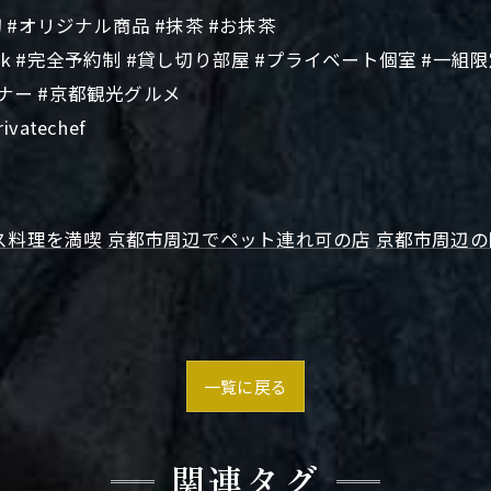
切 #オリジナル商品 #抹茶 #お抹茶
k #完全予約制 #貸し切り部屋 #プライベート個室 #一組限定
ィナー #京都観光グルメ
ivatechef
ス料理を満喫
京都市周辺でペット連れ可の店
京都市周辺の
一覧に戻る
関連タグ