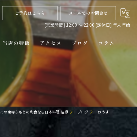
ご予約はこちら
メールでのお問合せ
[営業時間] 12:00 〜 22:00 [定休日] 年末年始
当店の特徴
アクセス
ブログ
コラム
ディナー
コース
ペット連れ
隠れ家
市の東寺ふもとの和食なら日本料理 結縁
ブログ
おうす
貸切