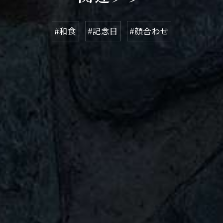
#和食
#記念日
#顔合わせ