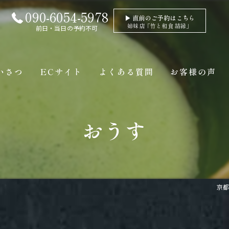
090-6054-5978
▶ 直前のご予約はこちら
姉妹店「竹と和食 結縁」
前日・当日の予約不可
いさつ
ECサイト
よくある質問
お客様の声
おうす
京都