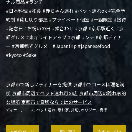
ナル商品 #ランチ
#日本料理 #和食 #赤ちゃん連れ #ペット連れok #完全予
約制 #貸し切り部屋 #プライベート個室 #一組限定 #接待
#記念日 #お祝いの日 #顔合わせ #京都 #京都駅近く #京
都グルメ #東寺ライトアップ #京都ランチ #京都ディナ
ー #京都観光グルメ #Japantrip #japanesefood
#kyoto #Sake
京都市で新しいディナーを提供
京都市でコース料理を満
喫
京都市周辺でペット連れ可の店
京都市周辺の隠れ家的
な場所
京都市で貸切ならではのサービス
ディナー
コース
ペット連れ
隠れ家
貸切
オリジナル商品
< 前のページ
一覧に戻る
次のページ >