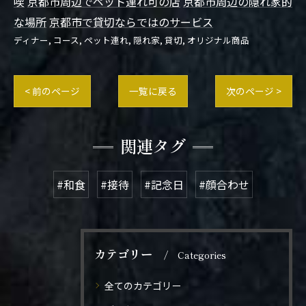
喫
京都市周辺でペット連れ可の店
京都市周辺の隠れ家的
な場所
京都市で貸切ならではのサービス
ディナー
コース
ペット連れ
隠れ家
貸切
オリジナル商品
< 前のページ
一覧に戻る
次のページ >
関連タグ
#和食
#接待
#記念日
#顔合わせ
カテゴリー
Categories
全てのカテゴリー