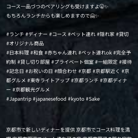
コース一品づつのペアリングも受けますよ🤫✨
もちろんランチからも楽しめますので🤗✨
#ランチ #ディナー #コース #ペット連れ #隠れ家 #貸切
#オリジナル商品
#日本料理 #和食 #赤ちゃん連れ #ペット連れok #完全予
約制 #貸し切り部屋 #プライベート個室 #一組限定 #接待
#記念日 #お祝いの日 #顔合わせ #京都 #京都駅近く #京
都グルメ #東寺ライトアップ #京都ランチ #京都ディナ
ー #京都観光グルメ
#Japantrip #japanesefood #kyoto #Sake
京都市で新しいディナーを提供
京都市でコース料理を満